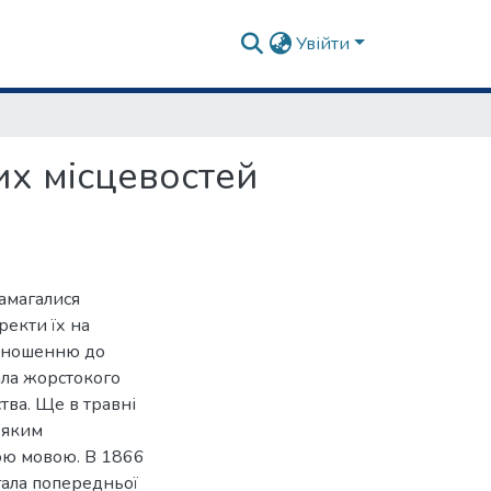
Увійти
их місцевостей
амагалися
екти їх на
ідношенню до
вала жорстокого
тва. Ще в травні
 яким
ою мовою. В 1866
гала попередньої