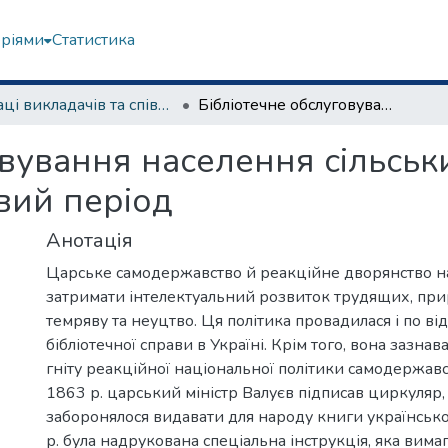
еріями
Статистика
Праці викладачів та співробітників. Архів
Бібліотечне обслуговування населення сільських місцевостей України в дожовтневий період
вування населення сільськ
вий період
Анотація
Царське самодержавство й реакційне дворянство н
затримати інтелектуальний розвиток трудящих, прир
темряву та неуцтво. Ця політика провадилася і по в
бібліотечної справи в Україні. Крім того, вона зазна
гніту реакційної національної політики самодержавс
1863 р. царський міністр Валуєв підписав циркуляр,
заборонялося видавати для народу книги українськ
р. була надрукована спеціальна інструкція, яка вима