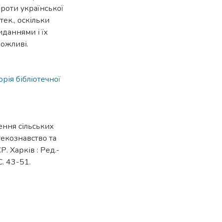
проти української
тек., оскільки
даннями і їх
ожливі.
торія бібліотечної
лення сільських
текознавство та
Р. Харків : Ред.-
С. 43-51.
3