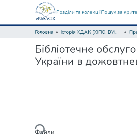
Розділи та колекції
Пошук за крит
Головна
Історія ХДАК [ХІПО, ВУІКО, УБІ, ХДБІ, ХДІК]
Бібліотечне обслуго
України в дожовтне
Вантажиться...
Файли