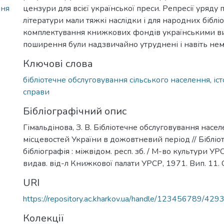
ння
цензури для всієї української преси. Репресії уряду 
літератури мали тяжкі наслідки і для народних бібліо
комплектування книжкових фондів українськими ви
поширення були надзвичайно утруднені і навіть нем
Ключові слова
бібліотечне обслуговування сільського населення
,
іс
справи
Бібліографічний опис
Гімальдінова, З. В. Бібліотечне обслуговування насе
місцевостей України в дожовтневий період // Бібліо
бібліографія : міжвідом. респ. зб. / М-во культури УРС
видав. від-л Книжкової палати УРСР, 1971. Вип. 11. 
URI
https://repository.ac.kharkov.ua/handle/123456789/429
Колекції