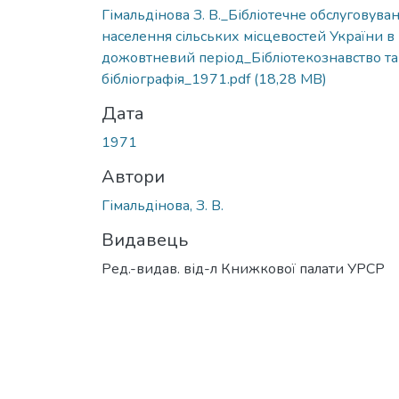
Гімальдінова З. В._Бібліотечне обслуговува
населення сільських місцевостей України в
дожовтневий період_Бібліотекознавство та
бібліографія_1971.pdf
(18,28 MB)
Дата
1971
Автори
Гімальдінова, З. В.
Видавець
Ред.-видав. від-л Книжкової палати УРСР