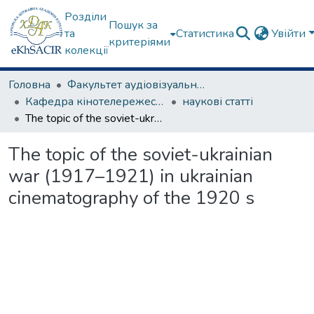
Розділи
Пошук за
та
Статистика
Увійти
критеріями
колекції
Головна
Факультет аудіовізуального мистецтва
Кафедра кінотелережесури та сценарної майстерності
наукові статті
The topic of the soviet-ukrainian war (1917–1921) in ukrainian cinematography of the 1920 s
The topic of the soviet-ukrainian
war (1917–1921) in ukrainian
cinematography of the 1920 s