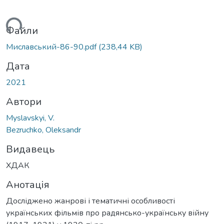
иться...
Файли
Миславський-86-90.pdf
(238,44 KB)
Дата
2021
Автори
Myslavskyi, V.
Bezruchko, Oleksandr
Видавець
ХДАК
Анотація
Досліджено жанрові і тематичні особливості
українських фільмів про радянсько-українську війну