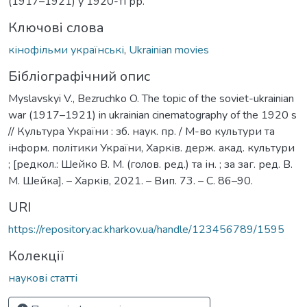
(1917–1921) у 1920-ті рр.
Ключові слова
кінофільми українські
,
Ukrainian movies
Бібліографічний опис
Myslavskyi V., Bezruchko O. The topic of the soviet-ukrainian
war (1917–1921) in ukrainian cinematography of the 1920 s
// Культура України : зб. наук. пр. / М-во культури та
інформ. політики України, Харків. держ. акад. культури
; [редкол.: Шейко В. М. (голов. ред.) та ін. ; за заг. ред. В.
М. Шейка]. – Харків, 2021. – Вип. 73. – С. 86–90.
URI
https://repository.ac.kharkov.ua/handle/123456789/1595
Колекції
наукові статті