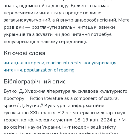
знань, відомостей та досвіду. Кожен із нас має
переосмислити читання як процес не лише
загальнокультурний, а й внутрішньоособистісний. Мета
розвідки — розглянути загальні читацькі звички
українців та з’ясувати, чи досі читання потребує
популяризації в нашому середовищі.
Ключові слова
читацькі інтереси
,
reading interests
,
популяризація
читання
,
popularization of reading
Бібліографічний опис
Бутко, Д. Художня література як складова культурного
простору = Fiction literature as a component of cultural
space / Д. Бутко // Культура та інформаційне
суспільство ХХІ століття. У 2 ч. : матеріали міжнар. наук.-
теорет. конф. молодих учених, 18-19 квіт. 2024 р. / М-
во освіти і науки України, Ін-т модернізації змісту