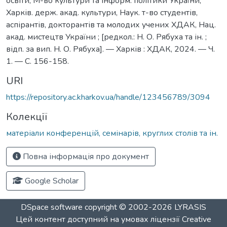
освіти, М-во культури та інформ. політики України,
Харків. держ. акад. культури, Наук. т-во студентів,
аспірантів, докторантів та молодих учених ХДАК, Нац.
акад. мистецтв України ; [редкол.: Н. О. Рябуха та ін. ;
відп. за вип. Н. О. Рябуха]. — Харків : ХДАК, 2024. — Ч.
1. — С. 156-158.
URI
https://repository.ac.kharkov.ua/handle/123456789/3094
Колекції
матеріали конференцій, семінарів, круглих столів та ін.
Повна інформація про документ
Google Scholar
DSpace software
copyright © 2002-2026
LYRASIS
Цей контент доступний на умовах ліцензії
Creative