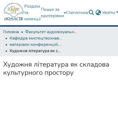
Розділи
Пошук за
та
Статистика
Увійти
критеріями
колекції
Головна
Факультет аудіовізуального мистецтва
Кафедра мистецтвознавства
матеріали конференцій, семінарів, круглих столів та ін.
Художня література як складова культурного простору
Художня література як складова
культурного простору