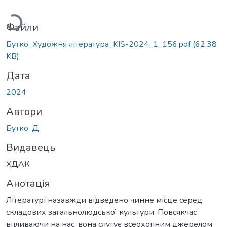
Вантажиться...
Файли
Бутко_Художня література_KIS-2024_1_156.pdf
(62,38
KB)
Дата
2024
Автори
Бутко, Д.
Видавець
ХДАК
Анотація
Літературі назавжди відведено чинне місце серед
складових загальнолюдської культури. Повсякчас
впливаючи на нас, вона слугує всеохопним джерелом