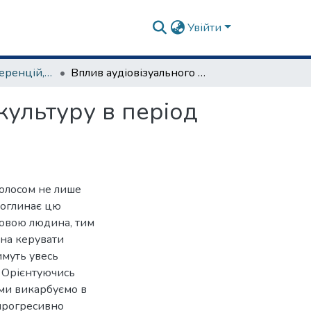
Увійти
матеріали конференцій, семінарів, круглих столів та ін.
Вплив аудіовізуального контенту на споживчу культуру в період війни
культуру в період
голосом не лише
поглинає цю
 мовою людина, тим
тна керувати
тимуть увесь
 Орієнтуючись
, ми викарбуємо в
 прогресивно