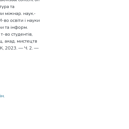
тура та
ли міжнар. наук.-
М-во освіти і науки
ри та інформ.
 т-во студентів,
ц. акад. мистецтв
АК, 2023. — Ч. 2. —
1
ін.