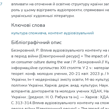
07
впливати на оточення й освітню структуру країни заг
роль у цьому відіграють аудіопроєкти, спрямовані 
української художньої літератури.
Ключові слова
культура споживча
,
контент аудіовізуальний
Бібліографічний опис
Безкровний, Р. Вплив аудіовізуального контенту на
в період війни [Електронний ресурс] = The impact of a
on consumer culture during the war / Р. Безкровний // К
інформаційне суспільство ХХІ століття. У 2 ч : матеріа
теорет. конф. молодих учених, 20-21 квіт. 2023 р. / 
України, Ін-т модернізації змісту освіти, М-во культу
політики України, Харків. держ. акад. культури, Наук.
аспірантів, докторантів та молодих учених ХДАК, На
України ; [редкол.: Н. О. Рябуха та ін.]. — Харків : ХД
С. 313-314.Вплив аудіовізуального контенту на спож
період війни [Електронний ресурс] = The impact of aud