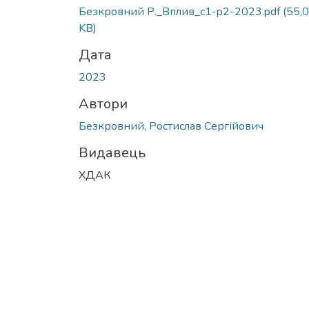
Вантажиться...
Безкровний Р._Вплив_c1-p2-2023.pdf
(55,
KB)
Дата
2023
Автори
Безкровний, Ростислав Сергійович
Видавець
ХДАК