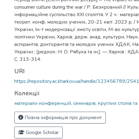
consumer culture during the war / Р. Безкровний // Куль
інформаційне суспільство ХХІ століття. У 2 ч : матеріа
теорет. конф. молодих учених, 20-21 квіт. 2023 р. / 
України, Ін-т модернізації змісту освіти, М-во культу
політики України, Харків. держ. акад. культури, Наук.
аспірантів, докторантів та молодих учених ХДАК, На
України ; [редкол.: Н. О. Рябуха та ін.]. — Харків : ХД
С. 313-314.
URI
https://repository.ac.kharkov.ua/handle/123456789/254
Колекції
матеріали конференцій, семінарів, круглих столів та 
Повна інформація про документ
Google Scholar