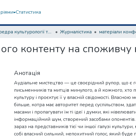
еріями
Статистика
Кафедра культурології та музеєзнавства
Журналістика
ого контенту на споживчу 
Анотація
Аудіальне мистецтво — це своєрідний рупор, що є 
письменників та митців минулого, а й кожного, хто 
культуру і проєктує її у власній свідомості. Власною
більше, котра має авторитет перед суспільством, зда
масами і пропагувати їм ті ідеї і думки, які нівелюва
інформаційний шум, створений засобами опонентів.
зараз на представників тієї чи іншої галузі культури
собі власний сильний, непохитний голос, який буде