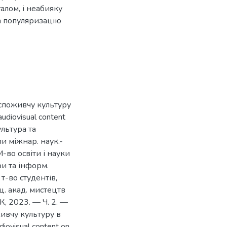
алом, і неабияку
на популяризацію
 споживчу культуру
udiovisual content
ультура та
ли міжнар. наук.-
М-во освіти і науки
ри та інформ.
 т-во студентів,
ц. акад. мистецтв
АК, 2023. — Ч. 2. —
ивчу культуру в
iovisual content on