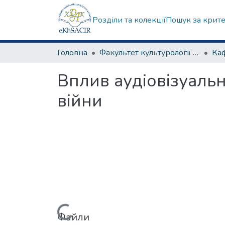
Розділи та колекції
Пошук за крит
Головна
Факультет культурології та соціальних комунікацій
Вплив аудіовізуальн
війни
Файли