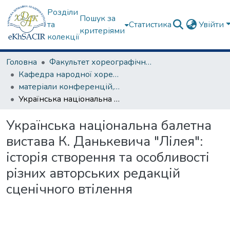
Розділи
Пошук за
та
Статистика
Увійти
критеріями
колекції
Головна
Факультет хореографічного мистецтва
Кафедра народної хореографії та теорії танцю
матеріали конференцій, семінарів, круглих столів та ін.
Українська національна балетна вистава К. Данькевича "Лілея": історія створення та особливості різних авторських редакцій сценічного втілення
Українська національна балетна
вистава К. Данькевича "Лілея":
історія створення та особливості
різних авторських редакцій
сценічного втілення