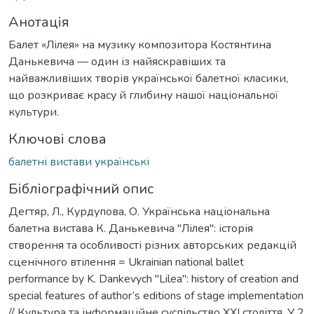
Анотація
Балет «Лілея» на музику композитора Костянтина
Данькевича — один із найяскравіших та
найважливіших творів української балетної класики,
що розкриває красу й глибину нашої національної
культури.
Ключові слова
балетні вистави українські
Бібліографічний опис
Дегтяр, Л., Курдупова, О. Українська національна
балетна вистава К. Данькевича "Лілея": історія
створення та особливості різних авторських редакцій
сценічного втілення = Ukrainian national ballet
performance by K. Dankevych "Lilea": history of creation and
special features of author’s editions of stage implementation
// Культура та інформаційне суспільство ХХІ століття. У 2