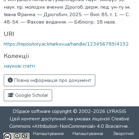
наук. пр. молодих вчених Дрогоб. держ. пед. ун-ту ім.
Івана Франка. — Дрогобич, 2025. — Вип. 85, т. 1. — С.
48-54. — Фахове видання. — Бібліогр.: 18 назв.
URI
https://repository.ac.kharkov.ua/handle/123456789/4192
Колекції
наукові статті
Повна інформація про документ
Google Scholar
DSpace software
copyright © 2002-2026
LYRASIS
Цей контент доступний на умовах ліцензії
Creative
Commons «Attribution-NonCommercial» 4.0 Всесвітня
.
Налаштування
Налаштування
Зворотній