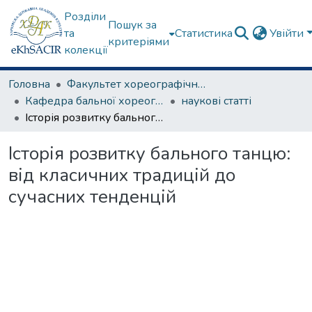
Розділи
Пошук за
та
Статистика
Увійти
критеріями
колекції
Головна
Факультет хореографічного мистецтва
Кафедра бальної хореографії
наукові статті
Історія розвитку бального танцю: від класичних традицій до сучасних тенденцій
Історія розвитку бального танцю:
від класичних традицій до
сучасних тенденцій