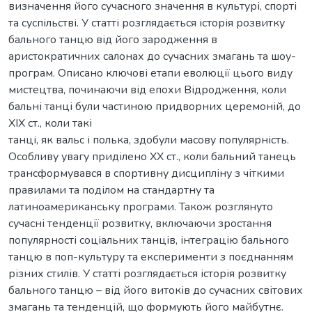
визначення його сучасного значення в культурі, спорті
та суспільстві. У статті розглядається історія розвитку
бального танцю від його зародження в
аристократичних салонах до сучасних змагань та шоу-
програм. Описано ключові етапи еволюції цього виду
мистецтва, починаючи від епохи Відродження, коли
бальні танці були частиною придворних церемоній, до
ХІХ ст., коли такі
танці, як вальс і полька, здобули масову популярність.
Особливу увагу приділено ХХ ст., коли бальний танець
трансформувався в спортивну дисципліну з чіткими
правилами та поділом на стандартну та
латиноамериканську програми. Також розглянуто
сучасні тенденції розвитку, включаючи зростання
популярності соціальних танців, інтеграцію бального
танцю в поп-культуру та експерименти з поєднанням
різних стилів. У статті розглядається історія розвитку
бального танцю – від його витоків до сучасних світових
змагань та тенденцій, що формують його майбутнє.