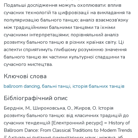
Подальші дослідження можуть охоплювати: вплив
сучасних технологій та цифровізації на викладання та
популяризацію бального танцю; аналіз взаємозв’язку
між традиційними бальними танцями та їхніми
сучасними інтерпретаціями; порівняльний аналіз
розвитку бального танцю в різних країнах світу. Ці
аспекти сприятимуть глибшому розумінню значення
бального танцю як частини культурної спадщини та
сучасного мистецтва.
Ключові слова
ballroom dancing
,
бальні танці
,
історія бальних танців
Бібліографічний опис
Берднік, М., Широковська, О., Жиров, О. Історія
розвитку бального танцю: від класичних традицій до
сучасних тенденцій [Електронний ресурс] = History of
Ballroom Dance: From Classical Traditions to Modern Trends
// Актуальні питання гуманітарних наук : міжвуз. зб.