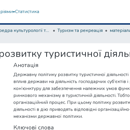
еріями
Статистика
Кафедра культурології та музеєзнавства
Туризм та рекреація
озвитку туристичної діяль
Анотація
Державну політику розвитку туристичної діяльності 
вплив держави на діяльність господарчих суб’єктів і
кон’юнктуру для забезпечення належних умов фун
ринкового механізму в туристичній діяльності. Тобт
організаційний процес. При цьому політику розвитк
діяльності в дію приводять відповідні організаційно
механізми державної політики.
Ключові слова