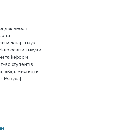
ї діяльності =
ра та
али міжнар. наук.-
М-во освіти і науки
ри та інформ.
 т-во студентів,
ц. акад. мистецтв
 О. Рябуха]. —
9
ін.