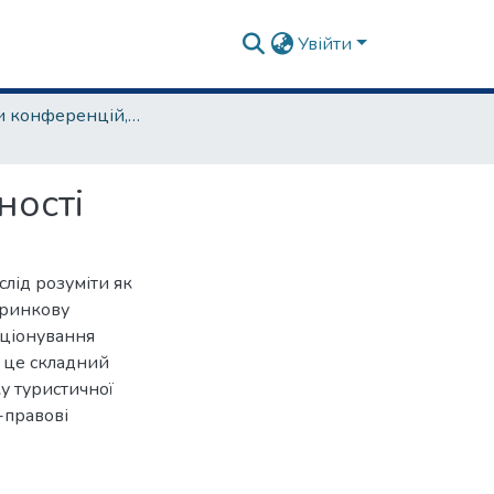
Увійти
матеріали конференцій, семінарів, круглих столів та ін.
ності
слід розуміти як
 ринкову
кціонування
о це складний
у туристичної
-правові