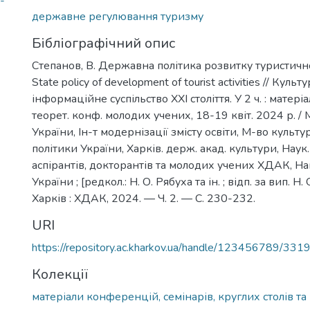
-
державне регулювання туризму
Бібліографічний опис
Степанов, В. Державна політика розвитку туристично
State policy of development of tourist activities // Культу
інформаційне суспільство ХХІ століття. У 2 ч. : матері
теорет. конф. молодих учених, 18-19 квіт. 2024 р. / 
України, Ін-т модернізації змісту освіти, М-во культу
політики України, Харків. держ. акад. культури, Наук.
аспірантів, докторантів та молодих учених ХДАК, На
України ; [редкол.: Н. О. Рябуха та ін. ; відп. за вип. Н.
Харків : ХДАК, 2024. — Ч. 2. — С. 230-232.
URI
https://repository.ac.kharkov.ua/handle/123456789/331
Колекції
матеріали конференцій, семінарів, круглих столів та 