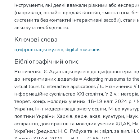
Інструменти, які деякі вважали різкими або експер
(наприклад, онлайн-продаж квитків, змінна ціна, бе
системи та безконтактні інтерактивні засоби), стали
зв’язку із необхідністю.
Ключові слова
цифровізація музеїв
,
digital museums
Бібліографічний опис
Різниченко, Є. Адаптація музеїв до цифрової ери: ві
до інтерактивних додатків = Adapting museums to the d
virtual tours to interactive applications / Є. Різниченко /
інформаційне суспільство ХХІ століття. У 2 ч. : матері
теорет. конф. молодих учених, 18-19 квіт. 2024 р. / 
України, Ін-т модернізації змісту освіти, М-во культу
політики України, Харків. держ. акад. культури, Наук.
аспірантів, докторантів та молодих учених ХДАК, На
України ; [редкол.: Н. О. Рябуха та ін. ; відп. за вип. Н.
Харків : ХДАК, 2024. — Ч. 1. — С. 99-101.