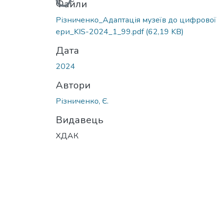
Вантажиться...
Файли
Різниченко_Адаптація музеїв до цифрової
ери_KIS-2024_1_99.pdf
(62,19 KB)
Дата
2024
Автори
Різниченко, Є.
Видавець
ХДАК