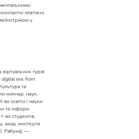
иментальними
зконтактні платіжні
 мейнстрімом у
д віртуальних турів
igital era: from
/ Культура та
али міжнар. наук.-
М-во освіти і науки
ри та інформ.
 т-во студентів,
ц. акад. мистецтв
 О. Рябуха]. —