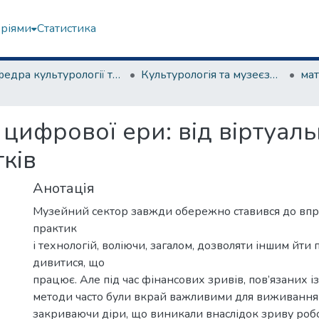
еріями
Статистика
Кафедра культурології та музеєзнавства
Культурологія та музеєзнавство
 цифрової ери: від віртуаль
ків
Анотація
Музейний сектор завжди обережно ставився до вп
практик
і технологій, воліючи, загалом, дозволяти іншим йти
дивитися, що
працює. Але під час фінансових зривів, пов’язаних і
методи часто були вкрай важливими для виживання 
закриваючи діри, що виникали внаслідок зриву робот