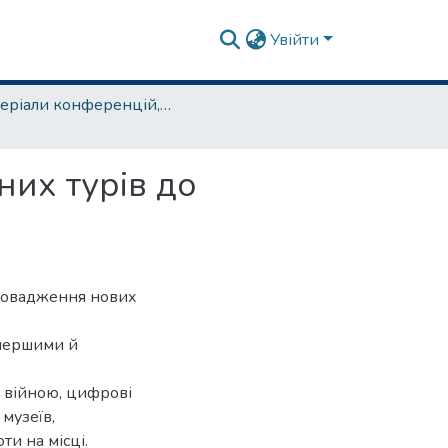
Увійти
матеріали конференцій, семінарів, круглих столів та ін.
них турів до
ровадження нових
 першими й
з війною, цифрові
музеїв,
и на місці.