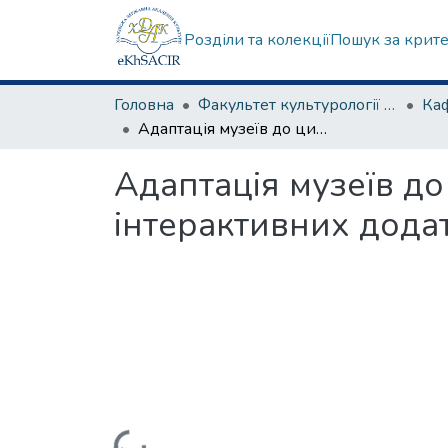
Розділи та колекції
Пошук за крит
Головна
Факультет культурології та соціальних комунікацій
Адаптація музеїв до цифрової ери: від віртуальних турів до інтерактивних додатків
Адаптація музеїв до
інтерактивних додат