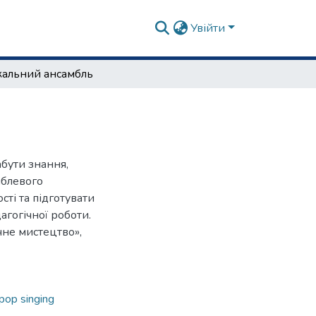
Увійти
кальний ансамбль
абути знання,
мблевого
сті та підготувати
агогічної роботи.
чне мистецтво»,
pop singing