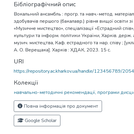
Бібліографічний опис
Вокальний ансамбль : прогр. та навч.-метод. матеріа
здобувачів першого (бакалавр.) рівня вищої освіти зі
«Музичне мистецтво», спеціалізації «Естрадний спів»,
культури та інформ. політики України, Харків. держ. 
музич. мистецтва, Каф. естрадного та нар. співу ; [укла
А. О. Верещака]. Харків : ХДАК, 2023. 15 с.
URI
https://repository.ac.kharkov.ua/handle/123456789/205
Колекції
навчально-методичні рекомендації, програми дисц
Повна інформація про документ
Google Scholar