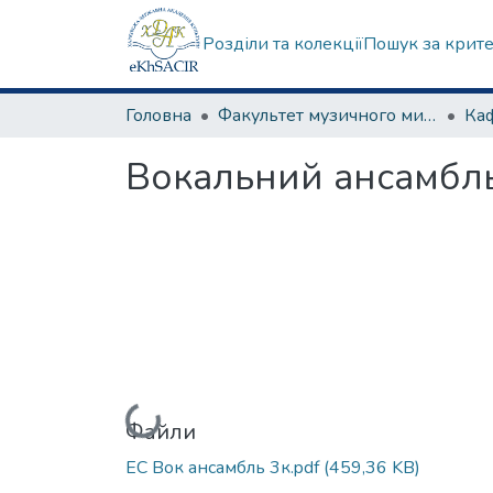
Розділи та колекції
Пошук за крит
Головна
Факультет музичного мистецтва
Вокальний ансамбл
Вантажиться...
Файли
ЕС Вок ансамбль 3к.pdf
(459,36 KB)