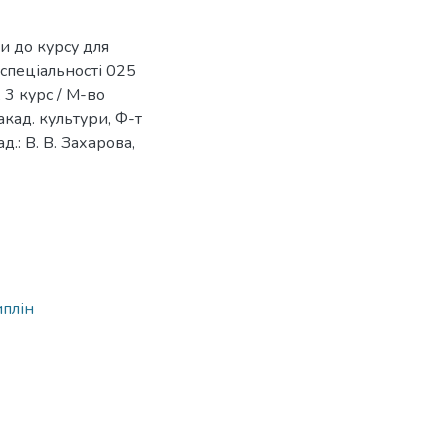
ли до курсу для
 спеціальності 025
 3 курс / М-во
акад. культури, Ф-т
д.: В. В. Захарова,
4
иплін