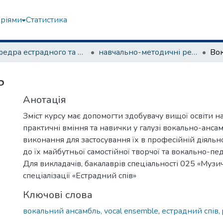
еріями
Статистика
Кафедра естрадного та народного співу
навчально-методичні рекомендації, програми дисциплін
Во
ь
Анотація
Зміст курсу має допомогти здобувачу вищої освіти н
практичні вміння та навички у галузі вокально-анса
виконання для застосування їх в професійній діяльно
до їх майбутньої самостійної творчої та вокально-пед
Для викладачів, бакалаврів спеціальності 025 «Музи
спеціалізації «Естрадний спів»
Ключові слова
вокальний ансамбль, vocal ensemble
,
естрадний спів, 