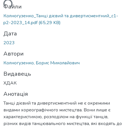
ься...
Файли
Колногузенко_Танці дієвий та дивертисментний_c1-
p2-2023_14.pdf
(65,29 KB)
Дата
2023
Автори
Колногузенко, Борис Миколайович
Видавець
ХДАК
Анотація
Танці дієвий та дивертисментний не є окремими
видами хореографічного мистецтва. Вони лише є
характеристикою, розподілом на функції танців,
різних видів танцювального мистецтва, які входять до