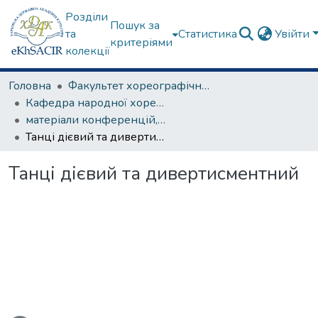
Розділи
Пошук за
та
Статистика
Увійти
критеріями
колекції
Головна
Факультет хореографічного мистецтва
Кафедра народної хореографії та теорії танцю
матеріали конференцій, семінарів, круглих столів та ін.
Танці дієвий та дивертисментний
Танці дієвий та дивертисментний