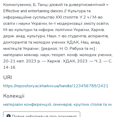
Колногузенко, Б. Танці дієвий та дивертисментний =
Effective and entertaining dances // Культура та
інформаційне суспільство ХХІ століття. У 2 ч / М-во
освіти і науки України, Ін-т модернізації змісту освіти,
М-во культури та інформ. політики України, Харків.
держ. акад. культури, Наук. т-во студентів, аспірантів,
докторантів та молодих учених ХДАК, Нац. акад.
мистецтв України ; [редкол.: Н. О. Рябуха та ін.] :
матеріали міжнар. наук.-теорет. конф. молодих учених,
20-21 квіт. 2023 р. — Харків : ХДАК, 2023. — Ч. 2. — С.
14-16.
URI
https://repository.ac.kharkov.ua/handle/123456789/2421
Колекції
матеріали конференцій, семінарів, круглих столів та ін.
Повна інформація про документ