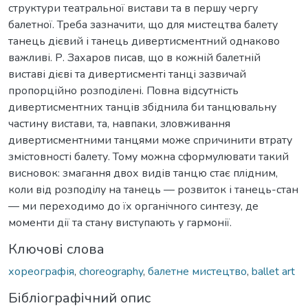
структури театральної вистави та в першу чергу
балетної. Треба зазначити, що для мистецтва балету
танець дієвий і танець дивертисментний однаково
важливі. Р. Захаров писав, що в кожній балетній
виставі дієві та дивертисменті танці зазвичай
пропорційно розподілені. Повна відсутність
дивертисментних танців збіднила би танцювальну
частину вистави, та, навпаки, зловживання
дивертисментними танцями може спричинити втрату
змістовності балету. Тому можна сформулювати такий
висновок: змагання двох видів танцю стає плідним,
коли від розподілу на танець — розвиток і танець-стан
— ми переходимо до їх органічного синтезу, де
моменти дії та стану виступають у гармонії.
Ключові слова
хореографія
,
choreography
,
балетне мистецтво
,
ballet art
Бібліографічний опис