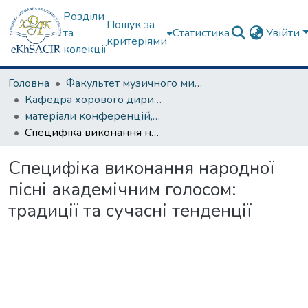
Розділи
Пошук за
та
Статистика
Увійти
критеріями
колекції
Головна
Факультет музичного мистецтва
Кафедра хорового диригування та академічного співу
матеріали конференцій, семінарів, круглих столів та ін.
Специфіка виконання народної пісні академічним голосом: традиції та сучасні тенденції
Специфіка виконання народної
пісні академічним голосом:
традиції та сучасні тенденції