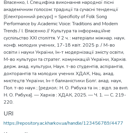
Власенко, І. Специфіка виконання народної пісні
академічним голосом: традиції та сучасні тенденції
[Електронний ресурс] = Specificity of Folk Song
Performance by Academic Voice: Traditions and Modern
Trends / І. Власенко // Культура та інформаційне
суспільство ХХІ століття. У 2 ч. : матеріали міжнар. наук.
конф. молодих учених, 17-18 квіт. 2025 р. / М-во
освіти і науки України, Ін-т модернізації змісту освіти,
М-во культури та стратег. комунікацій України, Харків.
держ. акад. культури, Наук. т-во студентів, аспірантів,
докторантів та молодих учених ХДАК, Нац. акад.
мистецтв України, Ін-т балканістики Болг. акад. наук,
Пол. т-во наук ; [редкол.: Н. О. Рябуха та ін. ; відп. за вип.
Н. О. Рябуха]. — Харків : ХДАК, 2025. — Ч. 1. — С. 219-
220.
URI
https://repository.ac.kharkov.ua/handle/123456789/4477