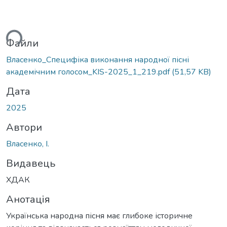
ься...
Файли
Власенко_Специфіка виконання народної пісні
академічним голосом_KIS-2025_1_219.pdf
(51,57 KB)
Дата
2025
Автори
Власенко, І.
Видавець
ХДАК
Анотація
Українська народна пісня має глибоке історичне