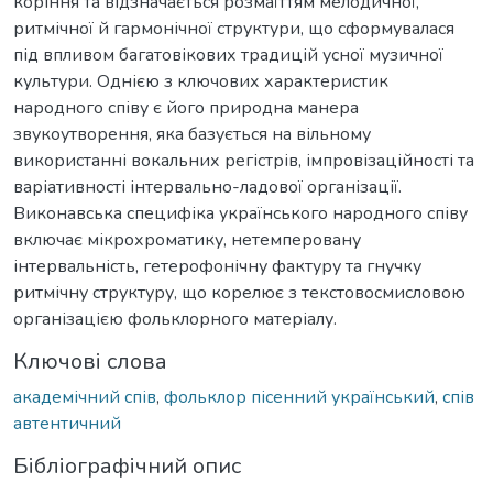
коріння та відзначається розмаїттям мелодичної,
ритмічної й гармонічної структури, що сформувалася
під впливом багатовікових традицій усної музичної
культури. Однією з ключових характеристик
народного співу є його природна манера
звукоутворення, яка базується на вільному
використанні вокальних регістрів, імпровізаційності та
варіативності інтервально-ладової організації.
Виконавська специфіка українського народного співу
включає мікрохроматику, нетемперовану
інтервальність, гетерофонічну фактуру та гнучку
ритмічну структуру, що корелює з текстовосмисловою
організацією фольклорного матеріалу.
Ключові слова
академічний спів
,
фольклор пісенний український
,
спів
автентичний
Бібліографічний опис