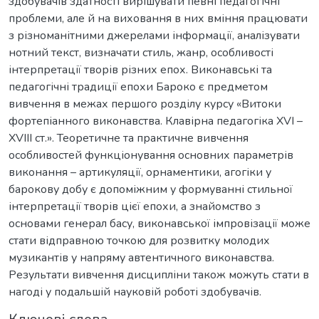
здобувачів здатності вирішувати певні педагогічні
проблеми, але й на виховання в них вміння працювати
з різноманітними джерелами інформації, аналізувати
нотний текст, визначати стиль, жанр, особливості
інтерпретації творів різних епох. Виконавські та
педагогічні традиції епохи Бароко є предметом
вивчення в межах першого розділу курсу «Витоки
фортепіанного виконавства. Клавірна педагогіка XVI –
XVIII ст.». Теоретичне та практичне вивчення
особливостей функціонування основних параметрів
виконання – артикуляції, орнаментики, агогіки у
барокову добу є допоміжним у формуванні стильної
інтерпретації творів цієї епохи, а знайомство з
основами генерал басу, виконавської імпровізації може
стати відправною точкою для розвитку молодих
музикантів у напряму автентичного виконавства.
Результати вивчення дисципліни також можуть стати в
нагоді у подальшій науковій роботі здобувачів.