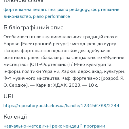
Ключові слова
фортепіанна педагогіка, piano pedagogy
,
фортепіанне
виконавство, piano performance
Бібліографічний опис
Особливості втілення виконавських традицій епохи
Бароко [Електронний ресурс] : метод. рек. до курсу
«Історія фортепіанної педагогіки» для здобувачів
освітнього рівня «бакалавр» за спеціальністю «Музичне
мистецтво» (ОП «Фортепіано») / М-во культури та
інформ. політики України, Харків. держ. акад. культури,
Ф-т музичного мистецтва, Каф. фортепіано ; [розроб. Я.
О. Сердюк]. — Харків : ХДАК, 2023. — 10 с.
URI
https://repository.ac.kharkov.ua/handle/123456789/2244
Колекції
навчально-методичні рекомендації, програми