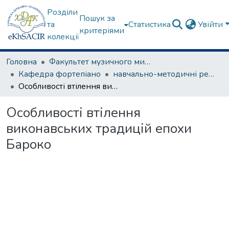
Розділи
Пошук за
та
Статистика
Увійти
критеріями
колекції
Головна
Факультет музичного мистецтва
Кафедра фортепіано
навчально-методичні рекомендації, програми дисциплін
Особливості втілення виконавських традицій епохи Бароко
Особливості втілення
виконавських традицій епохи
Бароко