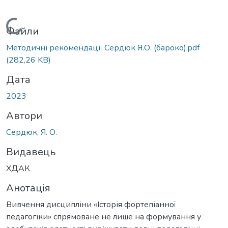
Вантажиться...
Файли
Методичні рекомендації Сердюк Я.О. (бароко).pdf
(282,26 KB)
Дата
2023
Автори
Сердюк, Я. О.
Видавець
ХДАК
Анотація
Вивчення дисципліни «Історія фортепіанної
педагогіки» спрямоване не лише на формування у