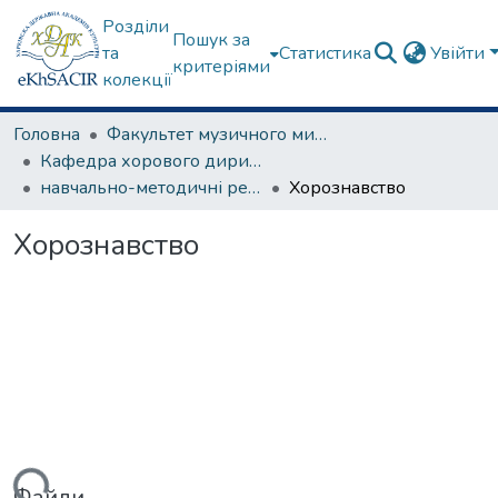
Розділи
Пошук за
та
Статистика
Увійти
критеріями
колекції
Головна
Факультет музичного мистецтва
Кафедра хорового диригування та академічного співу
навчально-методичні рекомендації, програми дисциплін
Хорознавство
Хорознавство
Файли