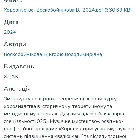
житься...
Хорознаство_Воскобойнікова В._2024.pdf
(330,69 KB)
Дата
2024
Автори
Воскобойнікова, Вікторія Володимирівна
Видавець
ХДАК
Анотація
Зміст курсу розкриває теоретичні основи курсу
хорознавства в історичному, теоретичному та
методичному аспектах. Для викладачів, бакалаврів
спеціальності 025 «Музичне мистецтво», освітньо-
професійної програми «Хорове диригування», слухачів
системи підвищення кваліфікації та післядипломної