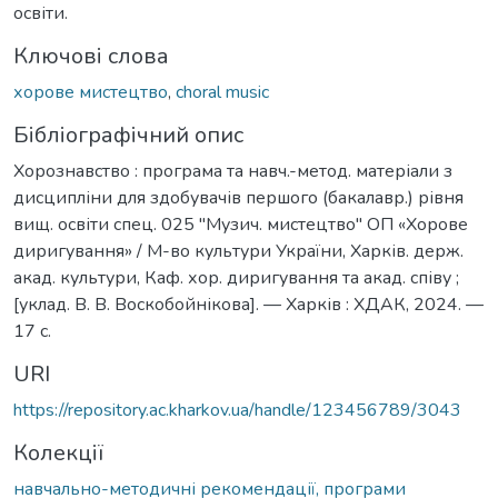
освіти.
Ключові слова
хорове мистецтво
,
choral music
Бібліографічний опис
Хорознавство : програма та навч.-метод. матеріали з
дисципліни для здобувачів першого (бакалавр.) рівня
вищ. освіти спец. 025 "Музич. мистецтво" ОП «Хорове
диригування» / М-во культури України, Харків. держ.
акад. культури, Каф. хор. диригування та акад. співу ;
[уклад. В. В. Воскобойнікова]. — Харків : ХДАК, 2024. —
17 с.
URI
https://repository.ac.kharkov.ua/handle/123456789/3043
Колекції
навчально-методичні рекомендації, програми