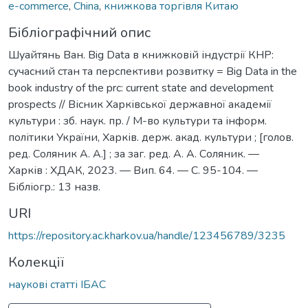
e-commerce
,
China
,
книжкова торгівля Китаю
Бібліографічний опис
Шуайтянь Ван. Big Data в книжковій індустрії КНР:
сучасний стан та перспективи розвитку = Big Data in the
book industry of the prc: current state and development
prospects // Вісник Харківської державної академії
культури : зб. наук. пр. / М-во культури та інформ.
політики України, Харків. держ. акад. культури ; [голов.
ред. Соляник А. А.] ; за заг. ред. А. А. Соляник. —
Харків : ХДАК, 2023. — Вип. 64. — С. 95-104. —
Бібліогр.: 13 назв.
URI
https://repository.ac.kharkov.ua/handle/123456789/3235
Колекції
наукові статті ІБАС