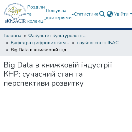
Розділи
Пошук за
та
Статистика
Увійти
критеріями
колекції
Головна
Факультет культурології та соціальних комунікацій
Кафедра цифрових комунікацій та інформаційних технологій
наукові статті ІБАС
Big Data в книжковій індустрії КНР: сучасний стан та перспективи розвитку
Big Data в книжковій індустрії
КНР: сучасний стан та
перспективи розвитку