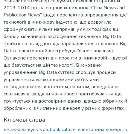
Узагальнено експертні думки, висловлені протягом
2013–2014 рр. на сторінках видання “China News and
Publication News” щодо перспектив впровадження цієї
технології в книжкову індустрію, що дозволило
сформулювати кілька напрямів, у яких тоді фахівці
бачили можливості застосування технології Big Data.
Здійснено огляд досвіду впровадження технології Big
Data в електронній дистрибуції, бізнес-аналітиці.
Означено перспективні проєкти в книжковій індустрії,
що базуються на цій технології. Висновано:
упровадження Big Data суттєво спрощує процеси
управління галуззю, окремими суб’єктами
господарювання, контентом, попитом, поведінкою
споживачів, завдяки можливості прогнозування, що
ґрунтується на достовірних даних, швидко зібраних й
оброблених із численних джерел у різних форматах.
Ключові слова
книжкова культура
,
book culture
,
електронна комерція
,