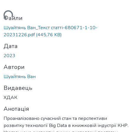
ться...
Файли
Шуайтянь Ван_Текст статті-680671-1-10-
20231226.pdf
(445,76 KB)
Дата
2023
Автори
Шуайтянь Ван
Видавець
ХДАК
Анотація
Проаналізовано сучасний стан та перспективи
розвитку технології Big Data в книжковій індустрії КНР.