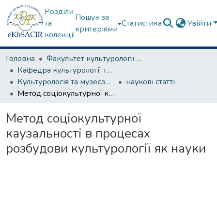
Розділи
Пошук за
та
Статистика
Увійти
критеріями
колекції
Головна
Факультет культурології та соціальних комунікацій
Кафедра культурології та музеєзнавства
Культурологія та музеєзнавство
наукові статті
Метод соціокультурної каузальності в процесах розбудови культурології як науки
Метод соціокультурної
каузальності в процесах
розбудови культурології як науки