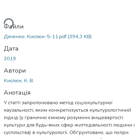
ься...
Файли
Дяченко. Кислюк-5-11.pdf
(394,3 KB)
Дата
2019
Автори
Кислюк, К. В.
Анотація
У статті запропоновано метод соціокультурної
каузальності, яким конкретизується культурологічний
підхід (у гранично ємному розумінні вищевартості
культури для будь‐яких сфер життєдіяльності людини і
суспільства) в культурології. Обґрунтовано, що попри