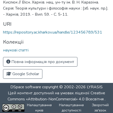
Кислюк // Вісн. Харків. нац. ун-ту ім. В. Н. Каразіна.
Серія: Теорія культури і філософія науки : [зб. наук. пр.].
- Харків, 2019. - Вип. 59. - C. 5-11.
URI
https://repository.ac.kharkov.ua/handle/123456789/531
Колекції
наукові статті
Повна інформація про документ
Google Scholar
DSpace software
copyright © 2002-2026
LYRASIS
Цей контент доступний на умовах ліцензії
Creative
Commons «Attribution-NonCommercial» 4.0 Всесвітня
.
Налаштування
Налаштування
Зворотній
куків
доступності
зв'язок