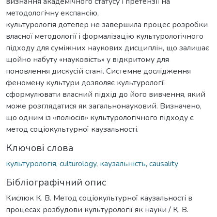
визнання академічного статусу і претензії на
методологічну експансію,
культурологія дотепер не завершила процес розробки
власної методології і формалізацію культурологічного
підходу для суміжних наукових дисциплін, що залишає
щойно набуту «науковість» у відкритому для
поновлення дискусій стані. Системне дослідження
феномену культури дозволяє культурології
сформулювати власний підхід до його вивчення, який
може розглядатися як загальнонауковий. Визначено,
що одним із «полюсів» культурологічного підходу є
метод соціокультурної каузальності.
Ключові слова
культурологія, culturology
,
каузальність, causality
Бібліографічний опис
Кислюк К. В. Метод соціокультурної каузальності в
процесах розбудови культурології як науки / К. В.