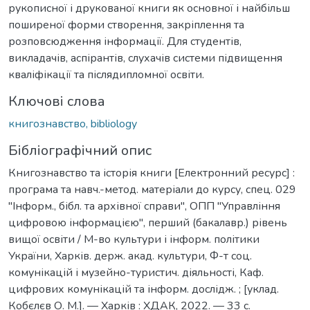
рукописної і друкованої книги як основної і найбільш
поширеної форми створення, закріплення та
розповсюдження інформації. Для студентів,
викладачів, аспірантів, слухачів системи підвищення
кваліфікації та післядипломної освіти.
Ключові слова
книгознавство, bibliology
Бібліографічний опис
Книгознавство та історія книги [Електронний ресурс] :
програма та навч.-метод. матеріали до курсу, спец. 029
"Інформ., бібл. та архівної справи", ОПП "Управління
цифровою інформацією", перший (бакалавр.) рівень
вищої освіти / М-во культури і інформ. політики
України, Харків. держ. акад. культури, Ф-т соц.
комунікацій і музейно-туристич. діяльності, Каф.
цифрових комунікацій та інформ. дослідж. ; [уклад.
Кобєлєв О. М.]. — Харків : ХДАК, 2022. — 33 с.