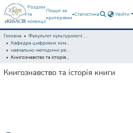
Розділи
Пошук за
та
Статистика
Увійти
критеріями
колекції
Головна
Факультет культурології та соціальних комунікацій
Кафедра цифрових комунікацій та інформаційних технологій
навчально-методичні рекомендації, програми дисциплін
Книгознавство та історія книги
Книгознавство та історія книги