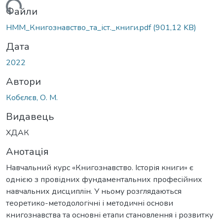
житься...
Файли
НММ_Книгознавство_та_іст._книги.pdf
(901,12 KB)
Дата
2022
Автори
Кобєлєв, О. М.
Видавець
ХДАК
Анотація
Навчальний курс «Книгознавство. Історія книги» є
однією з провідних фундаментальних професійних
навчальних дисциплін. У ньому розглядаються
теоретико-методологічні і методичні основи
книгознавства та основні етапи становлення і розвитку