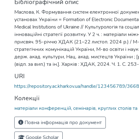
Бібліографічний опис
Маслова, К. Формування систем електронної докуме
установах України = Formation of Electronic Documenta
Medical Institutions of Ukraine // Культурологія та соціа
інноваційні стратегії розвитку. У 2 ч. : матеріали міжн
присвяч. 95-річчю ХДАК (21–22 листоп. 2024 р.) / М
стратегічних комунікацій України, М-во освіти і наук
держ. акад. культури, Нац. акад. мистецтв України ; [
(відп. за вип.) та ін.]. Харків : ХДАК, 2024. Ч. 1. С. 253
URI
https://repository.ac.kharkov.ua/handle/123456789/366
Колекції
матеріали конференцій, семінарів, круглих столів та 
Повна інформація про документ
Google Scholar