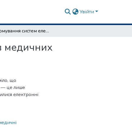
Увійти
Формування систем електронної документації в медичних установах України
в медичних
іло, що
 — це лише
вилися електронні
медичні