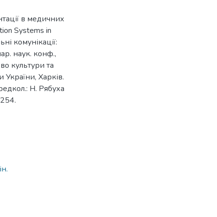
нтації в медичних
tion Systems in
льні комунікації:
ар. наук. конф.,
-во культури та
и України, Харків.
редкол.: Н. Рябуха
-254.
8
ін.