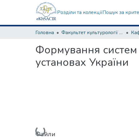
Розділи та колекції
Пошук за крит
Головна
Факультет культурології та соціальних комунікацій
Формування систем 
установах України
Вантажиться...
Файли