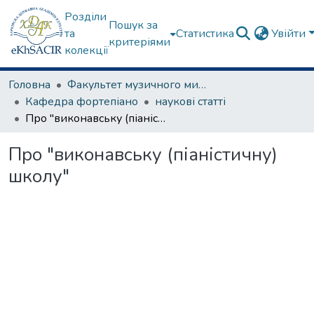
Розділи
Пошук за
та
Статистика
Увійти
критеріями
колекції
Головна
Факультет музичного мистецтва
Кафедра фортепіано
наукові статті
Про "виконавську (піаністичну) школу"
Про "виконавську (піаністичну)
школу"