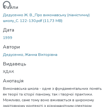
ться...
Файли
Дедусенко Ж. В._Про виконавську (піаністичну)
школу_С. 122-130.pdf
(11,73 MB)
Дата
1999
Автори
Дедусенко, Жанна Вікторівна
Видавець
ХДАК
Анотація
Виконавська школа - одне з фундаментальних понять
як теорії та історії піанізму, так і творчої практики.
Можливо, саме тому воно вживається в широкому
змістовному контексті з різноманітним спектром