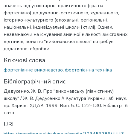
значень від утилітарно-практичного (гра на
фортепіано) до духовно-естетичного, художнього,
історико-культурного (епохальні, регіональні,
національні, індивідуальні школи і стилі). Однак,
незважаючи на існування значної кількості змістовних
відтінків, поняття "виконавська школа" потребує
додаткової обробки.
Ключові слова
фортепіанне виконавство
,
фортепіанна техніка
Бібліографічний опис
Дедусенко, Ж. В. Про "виконавську (піаністичну)
школу" / Ж. В. Дедусенко // Культура України : зб. наук.
пр. Харків : ХДАК, 1999. Вип. 5. С. 122-130. Бібліогр.: 8
назв.
URI
https://repository.ac.kharkov.ua/handle/123456789/4443