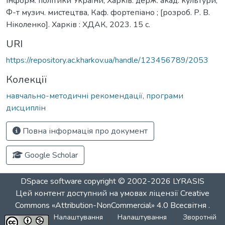
інформ. політики України, Харків. держ. акад. культури,
Ф-т музич. мистецтва, Каф. фортепіано ; [розроб. Р. В.
Ніколенко]. Харків : ХДАК, 2023. 15 с.
URI
https://repository.ac.kharkov.ua/handle/123456789/2053
Колекції
навчально-методичні рекомендації, програми
дисциплін
Повна інформація про документ
Google Scholar
DSpace software
copyright © 2002-2026
LYRASIS
Цей контент доступний на умовах ліцензії
Creative
Commons «Attribution-NonCommercial» 4.0 Всесвітня
.
Налаштування
Налаштування
Зворотній