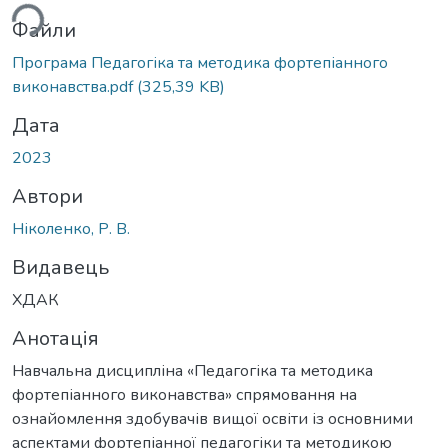
ься...
Файли
Програма Педагогіка та методика фортепіанного
виконавства.pdf
(325,39 KB)
Дата
2023
Автори
Ніколенко, Р. В.
Видавець
ХДАК
Анотація
Навчальна дисципліна «Педагогіка та методика
фортепіанного виконавства» спрямовання на
ознайомлення здобувачів вищої освіти із основними
аспектами фортепіанної педагогіки та методикою