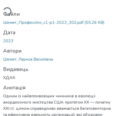
иться...
Файли
Шемет_Професійні_c1-p1-2023_302.pdf
(55,26 KB)
Дата
2023
Автори
Шемет, Лариса Василівна
Видавець
ХДАК
Анотація
Одним із найвпливовіших чинників в еволюції
акордеонного мистецтва США протягом ХХ — початку
ХХІ ст. цілком справедливо вважається багатовекторна
та ефективна діяльність організацій, які об’єднали