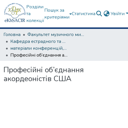
Розділи
Пошук за
та
Статистика
Увійти
критеріями
колекції
Головна
Факультет музичного мистецтва
Кафедра естрадного та народного співу
матеріали конференцій, семінарів, круглих столів та ін.
Професійні об’єднання акордеоністів США
Професійні об’єднання
акордеоністів США