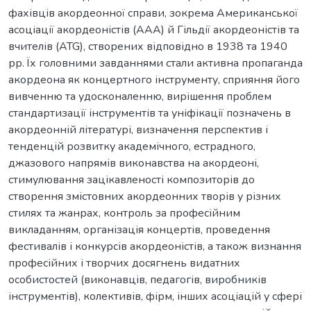
фахівців акордеонної справи, зокрема Американської
асоціації акордеоністів (AAA) й Гільдії акордеоністів та
вчителів (ATG), створених відповідно в 1938 та 1940
рр. Їх головними завданнями стали активна пропаганда
акордеона як концертного інструменту, сприяння його
вивченню та удосконаленню, вирішення проблем
стандартизації інструментів та уніфікації позначень в
акордеонній літературі, визначення перспектив і
тенденцій розвитку академічного, естрадного,
джазового напрямів виконавства на акордеоні,
стимулювання зацікавленості композиторів до
створення змістовних акордеонних творів у різних
стилях та жанрах, контроль за професійним
викладанням, організація концертів, проведення
фестивалів і конкурсів акордеоністів, а також визнання
професійних і творчих досягнень видатних
особистостей (виконавців, педагогів, виробників
інструментів), колективів, фірм, інших асоціацій у сфері