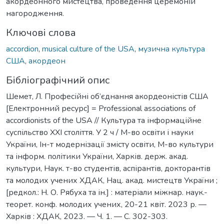
акордеонного мистецтва, проведення церемоній
нагородження.
Ключові слова
accordion
,
musical culture of the USA
,
музична культура
США
,
акордеон
Бібліографічний опис
Шемет, Л. Професійні об’єднання акордеоністів США
[Електронний ресурс] = Professional associations of
accordionists of the USA // Культура та інформаційне
суспільство ХХІ століття. У 2 ч / М-во освіти і науки
України, Ін-т модернізації змісту освіти, М-во культури
та інформ. політики України, Харків. держ. акад.
культури, Наук. т-во студентів, аспірантів, докторантів
та молодих учених ХДАК, Нац. акад. мистецтв України ;
[редкол.: Н. О. Рябуха та ін.] : матеріали міжнар. наук.-
теорет. конф. молодих учених, 20-21 квіт. 2023 р. —
Харків : ХДАК, 2023. — Ч. 1. — С. 302-303.