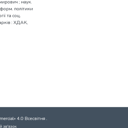
ирович ; наук.
нформ. політики
ії та соц.
арків : ХДАК,
0
mercial» 4.0 Всесвітня
.
й зв'язок