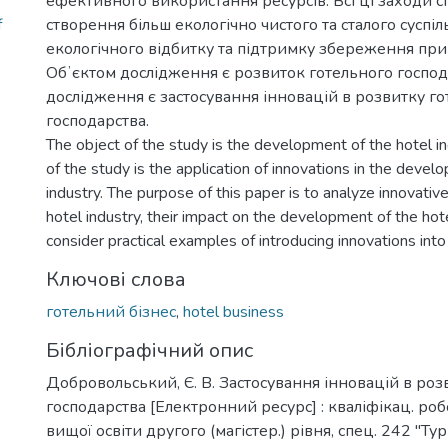
ефективного використання ресурсів. Всі ці заходи с
f
створення більш екологічно чистого та сталого суспі
екологічного відбитку та підтримку збереження при
Обʼєктом дослідження є розвиток готельного госпо
дослідження є застосування інновацій в розвитку г
господарства.
The object of the study is the development of the hotel in
of the study is the application of innovations in the devel
industry. The purpose of this paper is to analyze innovativ
hotel industry, their impact on the development of the hot
consider practical examples of introducing innovations into 
Ключові слова
готельний бізнес
,
hotel business
Бібліографічний опис
Добровольський, Є. В. Застосування інновацій в роз
господарства [Електронний ресурс] : кваліфікац. ро
вищої освіти другого (магістер.) рівня, спец. 242 "Т