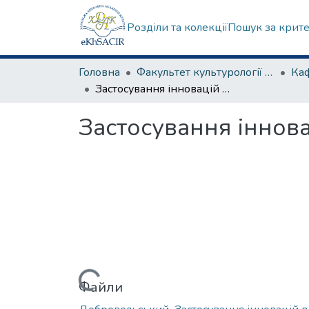
Розділи та колекції
Пошук за крит
Головна
Факультет культурології та соціальних комунікацій
Застосування інновацій в розвитку готельного господарства
Застосування іннова
Вантажиться...
Файли