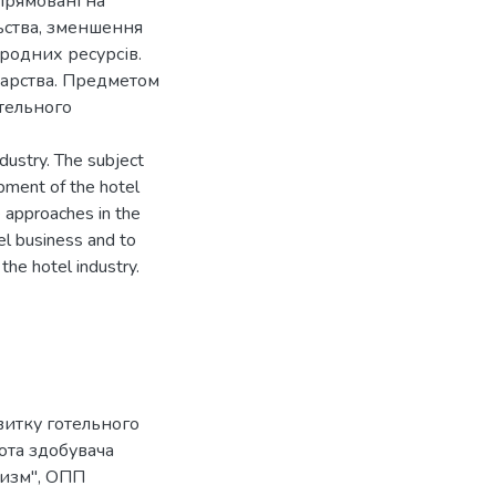
прямовані на
льства, зменшення
родних ресурсів.
дарства. Предметом
отельного
dustry. The subject
opment of the hotel
e approaches in the
el business and to
the hotel industry.
витку готельного
бота здобувача
уризм", ОПП