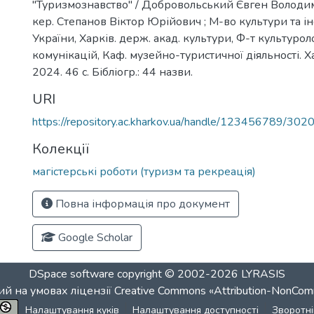
"Туризмознавство" / Добровольський Євген Володим
кер. Степанов Віктор Юрійович ; М-во культури та і
України, Харків. держ. акад. культури, Ф-т культуролог
комунікацій, Каф. музейно-туристичної діяльності. Х
2024. 46 с. Бібліогр.: 44 назви.
URI
https://repository.ac.kharkov.ua/handle/123456789/302
Колекції
магістерські роботи (туризм та рекреація)
Повна інформація про документ
Google Scholar
DSpace software
copyright © 2002-2026
LYRASIS
й на умовах ліцензії
Creative Commons «Attribution-NonCom
Налаштування куків
Налаштування доступності
Зворотні