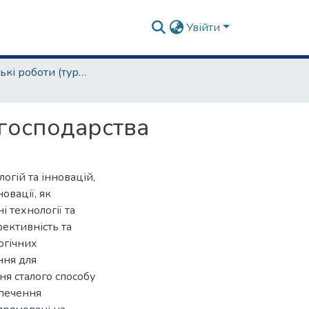
Увійти
магістерські роботи (туризм та рекреація)
 господарства
огій та інновацій,
овації, як
і технології та
ективність та
огічних
ння для
я сталого способу
зпечення