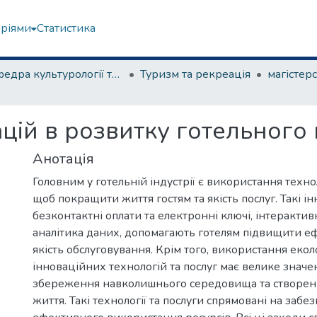
еріями
Статистика
Кафедра культурології та музеєзнавства
Туризм та рекреація
цій в розвитку готельного
Анотація
Головним у готельній індустрії є використання технол
щоб покращити життя гостям та якість послуг. Такі інн
безконтактні оплати та електронні ключі, інтерактивн
аналітика даних, допомагають готелям підвищити еф
якість обслуговування. Крім того, використання екол
інноваційних технологій та послуг має велике значе
збереження навколишнього середовища та створенн
життя. Такі технології та послуги спрямовані на забе