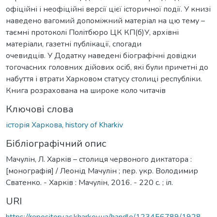
офіційні і неофіційні версії цієї історичної події. У книзі
наведено вагомий допоміжний матеріал на цю тему –
таємні протоколі Політбюро ЦК КП(б)У, архівні
матеріали, газетні публікації, спогади
очевидців. У Додатку наведені біографічні довідки
тогочасних головних дійових осіб, які були причетні до
набуття і втрати Харковом статусу столиці республіки.
Книга розрахована на широке коло читачів
Ключові слова
історія Харкова
,
history of Kharkiv
Бібліографічний опис
Мачулін, Л. Харків – столиця червоного диктатора :
[монографія] / Леонід Мачулін ; пер. укр. Володимир
Сватенко. - Харків : Мачулін, 2016. - 220 с. ; іл.
URI
https://repository.ac.kharkov.ua/handle/123456789/1928