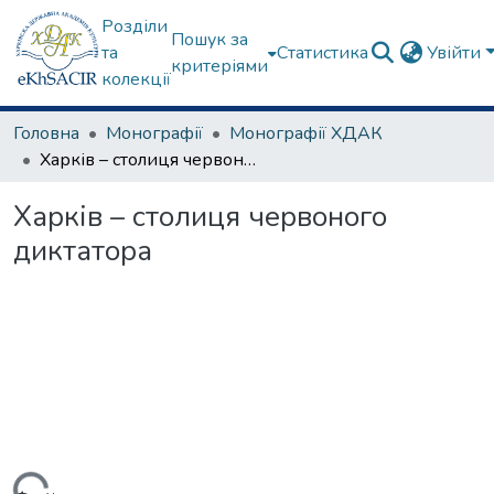
Розділи
Пошук за
та
Статистика
Увійти
критеріями
колекції
Головна
Монографії
Монографії ХДАК
Харків – столиця червоного диктатора
Харків – столиця червоного
диктатора