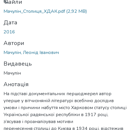
Вантажиться...
Файли
Мачулін_Столиця_ХДАК.pdf
(2,92 MB)
Дата
2016
Автори
Мачулін, Леонід Іванович
Видавець
Мачулін
Анотація
На підставі документальних першоджерел автор
уперше у вітчизняній літературі всебічно дослідив
умови і причини набуття місто Харковом статусу столиці
Української радянської республіки в 1917 році,
з’ясував і проаналізував мотиви
перенесення столиці до Києва в 1934 році, відстежив