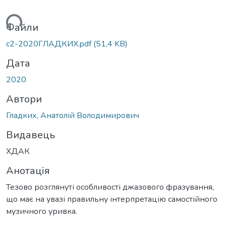
иться...
Файли
c2-2020ГЛАДКИХ.pdf
(51,4 KB)
Дата
2020
Автори
Гладких, Анатолій Володимирович
Видавець
ХДАК
Анотація
Тезово розглянуті особливості джазового фразування,
що має на увазі правильну інтерпретацію самостійного
музичного уривка.