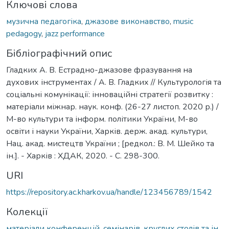
Ключові слова
музична педагогіка
,
джазове виконавство
,
music
pedagogy
,
jazz performance
Бібліографічний опис
Гладких А. В. Естрадно-джазове фразування на
духових інструментах / А. В. Гладких // Культурологія та
соціальні комунікації: інноваційні стратегії розвитку :
матеріали міжнар. наук. конф. (26-27 листоп. 2020 р.) /
М-во культури та інформ. політики України, М-во
освіти і науки України, Харків. держ. акад. культури,
Нац. акад. мистецтв України ; [редкол.: В. М. Шейко та
ін.]. - Харків : ХДАК, 2020. - C. 298-300.
URI
https://repository.ac.kharkov.ua/handle/123456789/1542
Колекції
матеріали конференцій, семінарів, круглих столів та ін.