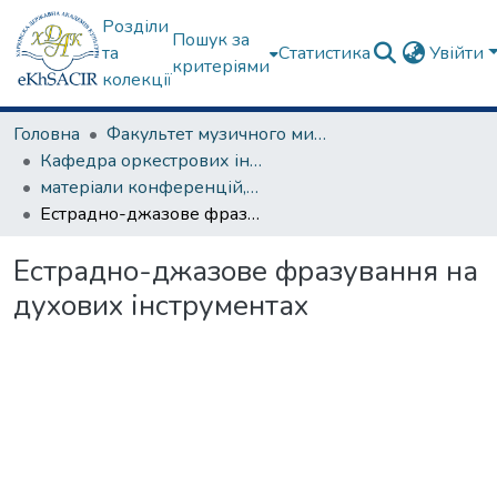
Розділи
Пошук за
та
Статистика
Увійти
критеріями
колекції
Головна
Факультет музичного мистецтва
Кафедра оркестрових інструментів
матеріали конференцій, семінарів, круглих столів та ін.
Естрадно-джазове фразування на духових інструментах
Естрадно-джазове фразування на
духових інструментах