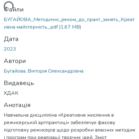
ться...
Файли
БУГАЙОВА_Методичні_реком_до_практ_занять_Креат
ивна майстерність_.pdf
(1,67 MB)
Дата
2023
Автори
Бугайова, Вікторія Олександрівна
Видавець
ХДАК
Анотація
Навчальна дисципліна «Креативне мислення в
режисерській артпрактиці» забезпечує фахову
підготовку режисерів щодо розробки власних методик
і програм при реалізації творчих ідей. Зміст