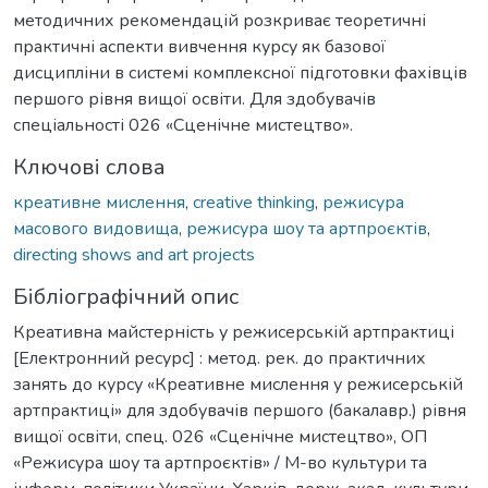
методичних рекомендацій розкриває теоретичні
практичні аспекти вивчення курсу як базової
дисципліни в системі комплексної підготовки фахівців
першого рівня вищої освіти. Для здобувачів
спеціальності 026 «Сценічне мистецтво».
Ключові слова
креативне мислення
,
creative thinking
,
режисура
масового видовища
,
режисура шоу та артпроєктів
,
directing shows and art projects
Бібліографічний опис
Креативна майстерність у режисерській артпрактиці
[Електронний ресурс] : метод. рек. до практичних
занять до курсу «Креативне мислення у режисерській
артпрактиці» для здобувачів першого (бакалавр.) рівня
вищої освіти, спец. 026 «Сценічне мистецтво», ОП
«Режисура шоу та артпроєктів» / М-во культури та