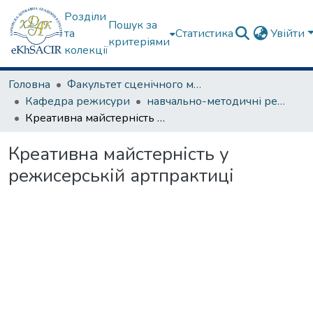
Розділи
Пошук за
та
Статистика
Увійти
критеріями
колекції
Головна
Факультет сценічного мистецтва
Кафедра режисури
навчально-методичні рекомендації, програми дисциплін
Креативна майстерність у режисерській артпрактиці
Креативна майстерність у
режисерській артпрактиці