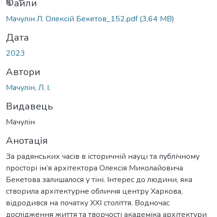
иться...
Файли
Мачулін Л. Олексій Бекетов_152.pdf
(3,64 MB)
Дата
2023
Автори
Мачулін, Л. І.
Видавець
Мачулін
Анотація
За радянських часів в історичній науці та публічному
просторі ім’я архітектора Олексія Миколайовича
Бекетова залишалося у тіні. Інтерес до людини, яка
створила архітектурне обличчя центру Харкова,
відродився на початку XXI століття. Водночас
дослідження життя та творчості академіка архітектури