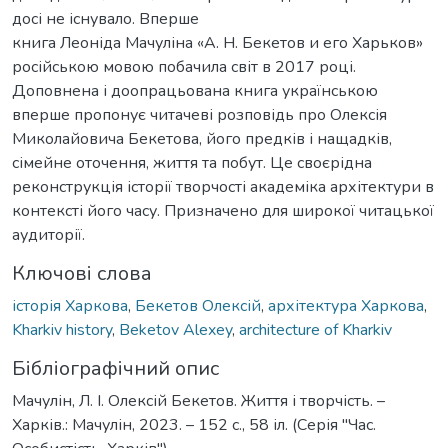
досі не існувало. Вперше
книга Леоніда Мачуліна «А. Н. Бекетов и его Харьков»
російською мовою побачила світ в 2017 році.
Доповнена і доопрацьована книга українською
вперше пропонує читачеві розповідь про Олексія
Миколайовича Бекетова, його предків і нащадків,
сімейне оточення, життя та побут. Це своєрідна
реконструкція історії творчості академіка архітектури в
контексті його часу. Призначено для широкої читацької
аудиторії.
Ключові слова
історія Харкова
,
Бекетов Олексій
,
архітектура Харкова
,
Kharkiv history
,
Beketov Alexey
,
architecture of Kharkiv
Бібліографічний опис
Мачулін, Л. І. Олексій Бекетов. Життя і творчість. –
Харків.: Мачулін, 2023. – 152 с., 58 іл. (Серія "Час.