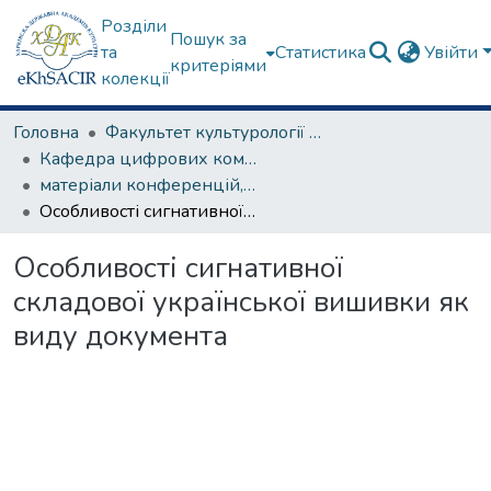
Розділи
Пошук за
та
Статистика
Увійти
критеріями
колекції
Головна
Факультет культурології та соціальних комунікацій
Кафедра цифрових комунікацій та інформаційних технологій
матеріали конференцій, семінарів, круглих столів та ін.
Особливості сигнативної складової української вишивки як виду документа
Особливості сигнативної
складової української вишивки як
виду документа