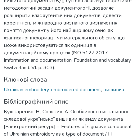
вишитого документа (ВД) суттєво збагачує теоретико-
методологічні засади документології, дозволяє
розширити клас аутентичних документів, довести
коректність міжнародно визнаного визначення
поняття документ у його найширшому сенсі як
«записаної інформації чи матеріального об’єкту, що
може використовуватися як одиниця в
документаційному процесі» (ISO 5127.2017.
Imformation and documentation. Foundation and vocabulary.
Switzerland. VI. р. 303).
Ключові слова
Ukrainian embroidery
,
embroidered document
,
вишивка
Бібліографічний опис
Кушнаренко, Н., Соляник, А. Особливості сигнативної
складової української вишивки як виду документа
[Електронний ресурс] = Features of signative component
of Ukrainian embroidery as a type of document / Н.