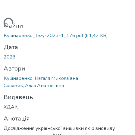
иться...
Файли
Кушнаренко_Tezy-2023-1_176.pdf
(61,42 KB)
Дата
2023
Автори
Кушнаренко, Наталя Миколаївна
Соляник, Алла Анатоліївна
Видавець
ХДАК
Анотація
Дослідження української вишивки як різновиду