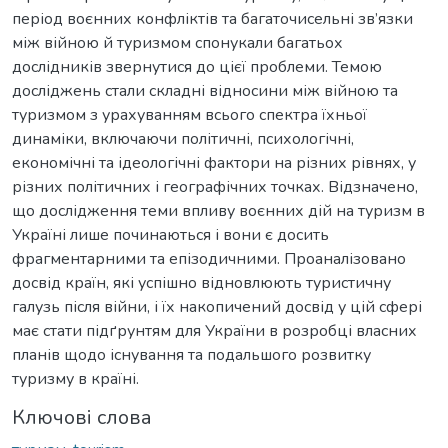
період воєнних конфліктів та багаточисельні зв’язки
між війною й туризмом спонукали багатьох
дослідників звернутися до цієї проблеми. Темою
досліджень стали складні відносини між війною та
туризмом з урахуванням всього спектра їхньої
динаміки, включаючи політичні, психологічні,
економічні та ідеологічні фактори на різних рівнях, у
різних політичних і географічних точках. Відзначено,
що дослідження теми впливу воєнних дій на туризм в
Україні лише починаються і вони є досить
фрагментарними та епізодичними. Проаналізовано
досвід країн, які успішно відновлюють туристичну
галузь після війни, і їх накопичений досвід у цій сфері
має стати підґрунтям для України в розробці власних
планів щодо існування та подальшого розвитку
туризму в країні.
Ключові слова