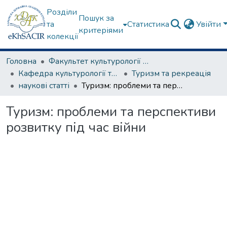
Розділи
Пошук за
та
Статистика
Увійти
критеріями
колекції
Головна
Факультет культурології та соціальних комунікацій
Кафедра культурології та музеєзнавства
Туризм та рекреація
наукові статті
Туризм: проблеми та перспективи розвитку під час війни
Туризм: проблеми та перспективи
розвитку під час війни