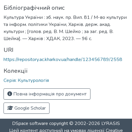
Бібліографічний опис
Культура України : зб. наук. пр. Вип. 81 / М-во культури
та інформ. політики України, Харків. держ. акад.
культури ; [голов. ред. В. М. Шейко ; за заг. ред. В.
Шейка]. — Харків : ХДАК, 2023. — 96 с.
URI
https://repository.ac.kharkov.ua/handle/123456789/2558
Колекції
Серія: Культурологія
Повна інформація про документ
Google Scholar
DSpace software
copyright © 2002-2026
LYRASIS
Цей контент доступний на умовах ліцензії
Creative