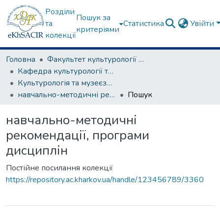
Розділи
Пошук за
та
Статистика
Увійти
критеріями
колекції
Головна
Факультет культурології та соціальних комунікацій
Кафедра культурології та музеєзнавства
Культурологія та музеєзнавство
навчально-методичні рекомендації, програми дисциплін
Пошук
навчально-методичні
рекомендації, програми
дисциплін
Постійне посилання колекції
https://repository.ac.kharkov.ua/handle/123456789/3360