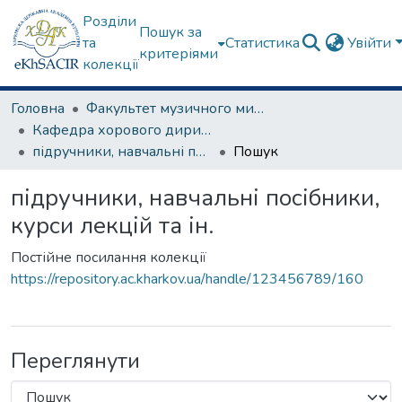
Розділи
Пошук за
та
Статистика
Увійти
критеріями
колекції
Головна
Факультет музичного мистецтва
Кафедра хорового диригування та академічного співу
підручники, навчальні посібники, курси лекцій та ін.
Пошук
підручники, навчальні посібники,
курси лекцій та ін.
Постійне посилання колекції
https://repository.ac.kharkov.ua/handle/123456789/160
Переглянути