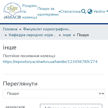
Розділи
Пошук за
та
Статистика
Увійти
критеріями
колекції
Головна
Факультет хореографічного мистецтва
Кафедра народної хореографії та теорії танцю
інше
Пошук
інше
Постійне посилання колекції
https://repository.ac.kharkov.ua/handle/123456789/274
Переглянути
результатів