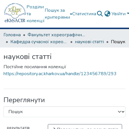
Розділи
Пошук за
та
Статистика
Увійти
критеріями
колекції
Головна
Факультет хореографічного мистецтва
Кафедра сучасної хореографії та спортивно-оздоровчих технологій
наукові статті
Пошук
наукові статті
Постійне посилання колекції
https://repository.ac.kharkov.ua/handle/123456789/293
Переглянути
результатів