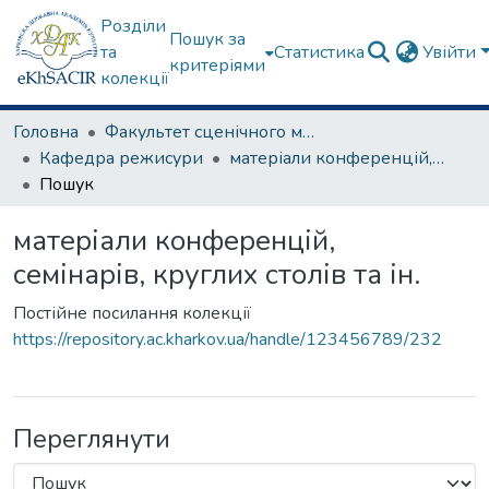
Розділи
Пошук за
та
Статистика
Увійти
критеріями
колекції
Головна
Факультет сценічного мистецтва
Кафедра режисури
матеріали конференцій, семінарів, круглих столів та ін.
Пошук
матеріали конференцій,
семінарів, круглих столів та ін.
Постійне посилання колекції
https://repository.ac.kharkov.ua/handle/123456789/232
Переглянути