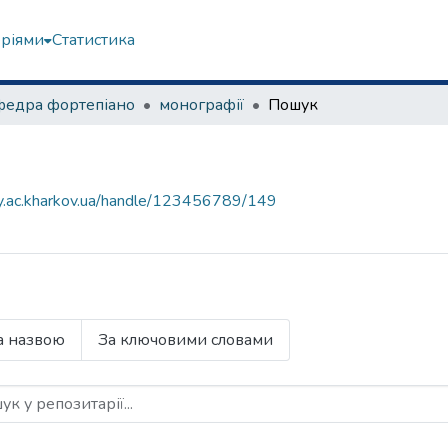
еріями
Статистика
федра фортепіано
монографії
Пошук
ory.ac.kharkov.ua/handle/123456789/149
а назвою
За ключовими словами