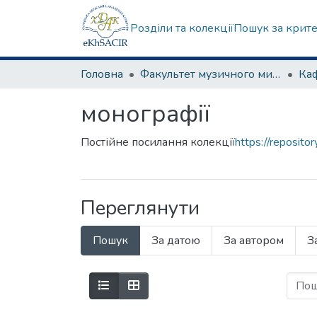
Розділи та колекції
Пошук за крит
Головна
Факультет музичного мистецтва
Ка
монографії
Постійне посилання колекції
https://reposit
Переглянути
Пошук
За датою
За автором
З