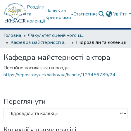
Розділи
Пошук за
та
Статистика
Увійти
критеріями
колекції
Головна
Факультет сценічного мистецтва
Кафедра майстерності актора
Підрозділи та колекції
Кафедра майстерності актора
Постійне посилання на розділ
https://repository.ac.kharkov.ua/handle/123456789/24
Переглянути
Колекції у цьому розділі