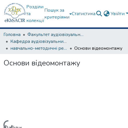
Розділи
Пошук за
та
Статистика
Увійти
критеріями
колекції
Головна
Факультет аудіовізуального мистецтва
Кафедра аудіовізуальних медіа та медіакомунікацій
навчально-методичні рекомендації, програми дисциплін
Основи відеомонтажу
Основи відеомонтажу
Файли