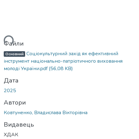
ься...
Файли
Соціокультурний захід як ефективний
Основний
інструмент національно-патріотичного виховання
молоді України.pdf
(56,08 KB)
Дата
2025
Автори
Ковтуненко, Владислава Вікторівна
Видавець
ХДАК