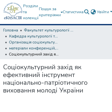
Розділи
Пошук за
та
Статистика
Увійти
критеріями
колекції
Головна
Факультет культурології та соціальних комунікацій
Кафедра культурології та музеєзнавства
Організація соціокультурної діяльності
матеріали конференцій, семінарів, круглих столів та ін.
Соціокультурний захід як ефективний інструмент національно-патріотичного виховання молоді України
Соціокультурний захід як
ефективний інструмент
національно-патріотичного
виховання молоді України