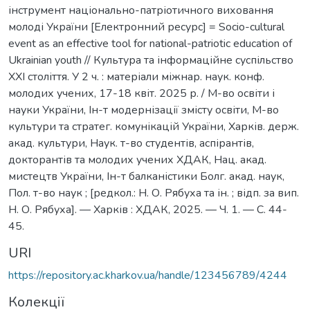
інструмент національно-патріотичного виховання
молоді України [Електронний ресурс] = Socio-cultural
event as an effective tool for national-patriotic education of
Ukrainian youth // Культура та інформаційне суспільство
ХХІ століття. У 2 ч. : матеріали міжнар. наук. конф.
молодих учених, 17-18 квіт. 2025 р. / М-во освіти і
науки України, Ін-т модернізації змісту освіти, М-во
культури та стратег. комунікацій України, Харків. держ.
акад. культури, Наук. т-во студентів, аспірантів,
докторантів та молодих учених ХДАК, Нац. акад.
мистецтв України, Ін-т балканістики Болг. акад. наук,
Пол. т-во наук ; [редкол.: Н. О. Рябуха та ін. ; відп. за вип.
Н. О. Рябуха]. — Харків : ХДАК, 2025. — Ч. 1. — С. 44-
45.
URI
https://repository.ac.kharkov.ua/handle/123456789/4244
Колекції