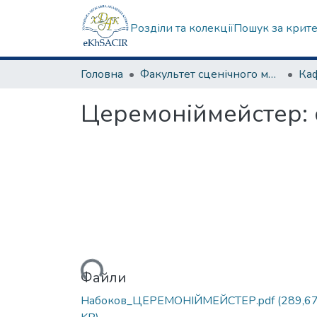
Розділи та колекції
Пошук за крит
Головна
Факультет сценічного мистецтва
Ка
Церемоніймейстер: с
Вантажиться...
Файли
Набоков_ЦЕРЕМОНІЙМЕЙСТЕР.pdf
(289,6