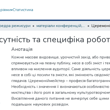
еріями
Статистика
федра режисури
матеріали конференцій, семінарів, круглих столів та ін.
утність та специфіка робо
Анотація
Кожне масове видовище, урочистий захід, або прива
спрямовується на певну публіку, несе в собі зміст і 
впливом на мислення аудиторії. Саме діяльність це
несе в собі ці посили та змісти, які змінюють свідомі
глядачів. Церемоніймейстер – професія багатогранна
Необхідність і значення її визначаються особливістю
мистецтва і його ролі в загальному культуротворчом
Висвітлення даного питання не вичерпує себе цими 
7
подальших наукових розвідок.