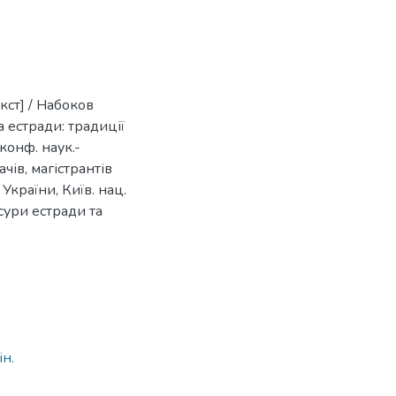
кст] / Набоков
 естради: традиції
 конф. наук.-
ачів, магістрантів
 України, Київ. нац.
исури естради та
5
ін.