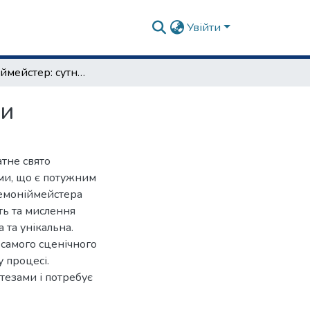
Увійти
Церемоніймейстер: сутність та специфіка роботи
ти
тне свято
теми, що є потужним
ремоніймейстера
сть та мислення
 та унікальна.
 самого сценічного
у процесі.
тезами і потребує