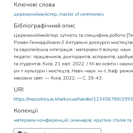
Ключові слова
церемоніймейстер
,
master of ceremonies
Бібліографічний опис
Церемоніймейстер: сутність та специфіка роботи [Те
Роман Геннадійович // Актуальні дискурси мистецтва
та європейська інтеграція : матеріали ІІ всеукр. наук.
педагог. працівників, докторантів, аспірантів, здобув
та студентів, Київ, 21 квіт. 2022 / М-во освіти і науки
ун-т культури і мистецтв, Навч.-наук. ін-т, Каф. реж
масових свят. — Київ, 2022. — С. 39-43.
URI
https://repository.ac.kharkov.ua/handle/123456789/299
Колекції
матеріали конференцій, семінарів, круглих столів та 