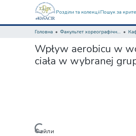
Розділи та колекції
Пошук за крит
Головна
Факультет хореографічного мистецтва
Wpływ aerobicu w wo
ciała w wybranej gru
Файли