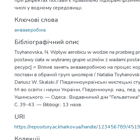
при дефектах постави є правильно підібрані фізичні
числі у водному середовищі.
Ключові слова
аквааеробіка
Бібліографічний опис
Tsyhanovska, N. Wpływ aerobicu w wodzie na przebieg pr
postawy ciała w wybranej grupie uczniów z wadami pos
ресурс] = Вплив занять аквааеробікою на процес ко
постави в обраній групі школярів / Nataliia Tsyhanovska,
Dariusz W. Skalski // Південноукраїнські мистецькі студ
М-во освіти і науки України, Південноукр. нац. пед. ун
Ушинського. — Одеса : Видавничий дім "Гельветика",
С. 39-43. — Bibliogr.: 13 назв.
URI
https://repository.ac.kharkov.ua/handle/123456789/451
Колекції