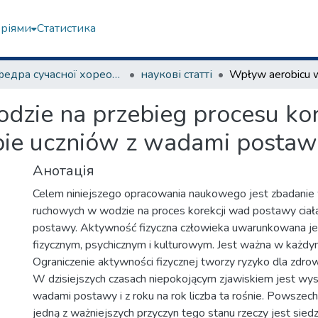
еріями
Статистика
Кафедра сучасної хореографії та спортивно-оздоровчих технологій
наукові статті
dzie na przebieg procesu ko
pie uczniów z wadami posta
Анотація
Celem niniejszego opracowania naukowego jest zbadani
ruchowych w wodzie na proces korekcji wad postawy ciała
postawy. Aktywność fizyczna człowieka uwarunkowana j
fizycznym, psychicznym i kulturowym. Jest ważna w każdym
Ograniczenie aktywności fizycznej tworzy ryzyko dla zdrowi
W dzisiejszych czasach niepokojącym zjawiskiem jest wyso
wadami postawy i z roku na rok liczba ta rośnie. Powszech
jedną z ważniejszych przyczyn tego stanu rzeczy jest siedz