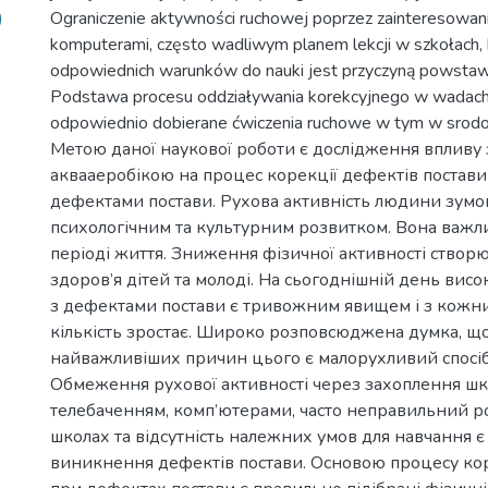
)
Ograniczenie aktywności ruchowej poprzez zainteresowani
komputerami, często wadliwym planem lekcji w szkołach,
odpowiednich warunków do nauki jest przyczyną powsta
Podstawa procesu oddziaływania korekcyjnego w wadac
odpowiednio dobierane ćwiczenia ruchowe w tym w sro
Метою даної наукової роботи є дослідження впливу 
аквааеробікою на процес корекції дефектів постави 
дефектами постави. Рухова активність людини зумов
психологічним та культурним розвитком. Вона важл
періоді життя. Зниження фізичної активності створ
здоров’я дітей та молоді. На сьогоднішній день висо
з дефектами постави є тривожним явищем і з кожн
кількість зростає. Широко розповсюджена думка, що
найважливіших причин цього є малорухливий спосіб
Обмеження рухової активності через захоплення шк
телебаченням, комп’ютерами, часто неправильний ро
школах та відсутність належних умов для навчання 
виникнення дефектів постави. Основою процесу ко