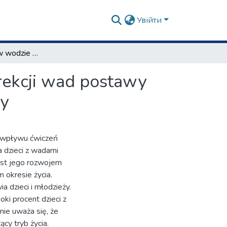
Увійти
Wpływ aerobicu w wodzie na przebieg procesu korekcji wad postawy ciała w wybranej grupie uczniów z wadami postawy
rekcji wad postawy
wy
e wpływu ćwiczeń
 dzieci z wadami
est jego rozwojem
 okresie życia.
a dzieci i młodzieży.
ki procent dzieci z
nie uważa się, że
ący tryb życia.