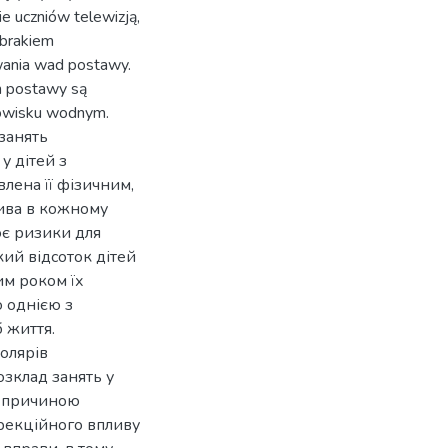
e uczniów telewizją,
 brakiem
wania wad postawy.
h postawy są
dowisku wodnym.
занять
у дітей з
лена її фізичним,
ива в кожному
ює ризики для
кий відсоток дітей
им роком їх
 однією з
 життя.
олярів
зклад занять у
є причиною
рекційного впливу