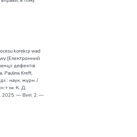
 вправи, в тому
ocesu korekcji wad
tawy [Електронний
рекції дефектів
 Paulina Kreft,
ії : наук. журн. /
-т ім. К. Д.
 2025. — Вип. 2. —
9