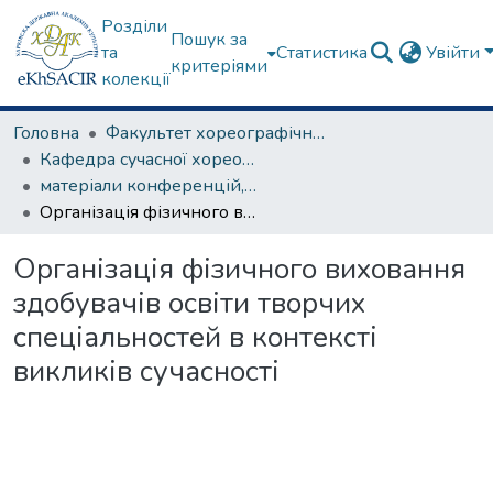
Розділи
Пошук за
та
Статистика
Увійти
критеріями
колекції
Головна
Факультет хореографічного мистецтва
Кафедра сучасної хореографії та спортивно-оздоровчих технологій
матеріали конференцій, семінарів, круглих столів та ін.
Організація фізичного виховання здобувачів освіти творчих спеціальностей в контексті викликів сучасності
Організація фізичного виховання
здобувачів освіти творчих
спеціальностей в контексті
викликів сучасності