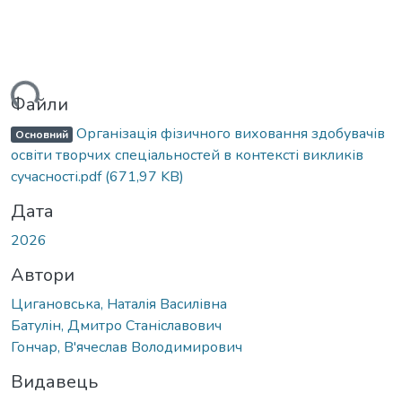
ться...
Файли
Організація фізичного виховання здобувачів
Основний
освіти творчих спеціальностей в контексті викликів
сучасності.pdf
(671,97 KB)
Дата
2026
Автори
Цигановська, Наталія Василівна
Батулін, Дмитро Станіславович
Гончар, В'ячеслав Володимирович
Видавець