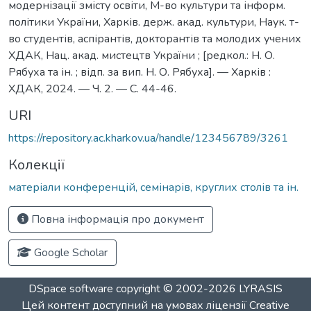
модернізації змісту освіти, М-во культури та інформ.
політики України, Харків. держ. акад. культури, Наук. т-
во студентів, аспірантів, докторантів та молодих учених
ХДАК, Нац. акад. мистецтв України ; [редкол.: Н. О.
Рябуха та ін. ; відп. за вип. Н. О. Рябуха]. — Харків :
ХДАК, 2024. — Ч. 2. — С. 44-46.
URI
https://repository.ac.kharkov.ua/handle/123456789/3261
Колекції
матеріали конференцій, семінарів, круглих столів та ін.
Повна інформація про документ
Google Scholar
DSpace software
copyright © 2002-2026
LYRASIS
Цей контент доступний на умовах ліцензії
Creative