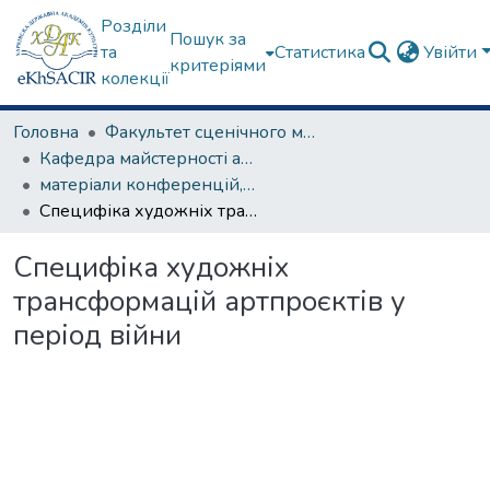
Розділи
Пошук за
та
Статистика
Увійти
критеріями
колекції
Головна
Факультет сценічного мистецтва
Кафедра майстерності актора
матеріали конференцій, семінарів, круглих столів та ін.
Специфіка художніх трансформацій артпроєктів у період війни
Специфіка художніх
трансформацій артпроєктів у
період війни