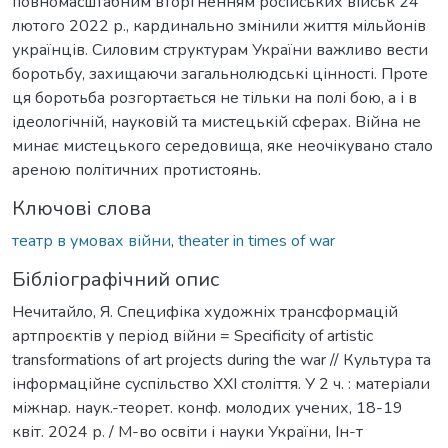
повномасштабним вторгненням російських військ 24
лютого 2022 р., кардинально змінили життя мільйонів
українців. Силовим структурам України важливо вести
боротьбу, захищаючи загальнолюдські цінності. Проте
ця боротьба розгортається не тільки на полі бою, а і в
ідеологічній, науковій та мистецькій сферах. Війна не
минає мистецького середовища, яке неочікувано стало
ареною політичних протистоянь.
Ключові слова
театр в умовах війни
,
theater in times of war
Бібліографічний опис
Нечитайло, Я. Специфіка художніх трансформацій
артпроєктів у період війни = Specificity of artistic
transformations of art projects during the war // Культура та
інформаційне суспільство ХХІ століття. У 2 ч. : матеріали
міжнар. наук.-теорет. конф. молодих учених, 18-19
квіт. 2024 р. / М-во освіти і науки України, Ін-т