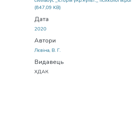
силлабус _історія укр.культ._ психологія.pdf
(847,09 KB)
Дата
2020
Автори
Лєвіна, В. Г.
Видавець
ХДАК