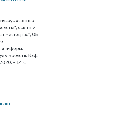
ainian culture
силабус освітньо-
логія", освітній
 і мистецтво", 05
о,
 та інформ.
ультурології, Каф.
2020. - 14 с.
9
иплін