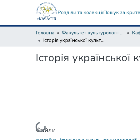
Розділи та колекції
Пошук за крит
Головна
Факультет культурології та соціальних комунікацій
Історія української культури
Історія української 
Вантажиться...
Файли