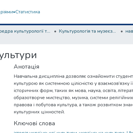
еріями
Статистика
Кафедра культурології та музеєзнавства
Культурологія та музеєзнавство
культури
Анотація
Навчальна дисципліна дозволяє ознайомити студент
культурою як системною цілісністю у взаємозв’язку ї
історичних форм, таких як мова, наука, освіта, літера
образотворче мистецтво, музика, системи релігійних 
правова і побутова культура, а також розвитком знан
культурних цінностей.
Ключові слова