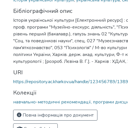
історія української культури
,
українська культура
,
Ukr
Бібліографічний опис
Історія української культури [Електронний ресурс] : 
проф. програми "Музейно-екскурс. діяльність", "Психо
рівень перший (бакалавр.), галузь знань 02 "Культура
"Соц. та поведінкові науки", спец. 027 "Музеєзнавств
пам'яткознавство", 053 "Психологія" / М-во культури
політики України, Харків. держ. акад. культури, Ф-т к
культурології ; [розроб. Лєвіна В. Г.]. - Харків : ХДАК, 
URI
https://repository.ac.kharkov.ua/handle/123456789/138
Колекції
навчально-методичні рекомендації, програми дисц
Повна інформація про документ