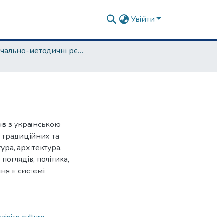
Увійти
навчально-методичні рекомендації, програми дисциплін
ів з українською
ї традиційних та
тура, архітектура,
поглядів, політика,
ня в системі