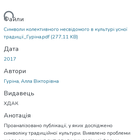
ься...
Файли
Символи колективного несвідомого в культурі усної
традиції_Гуріна.pdf
(277,11 KB)
Дата
2017
Автори
Гуріна, Алла Вікторівна
Видавець
ХДАК
Анотація
Проаналізовано публікації, у яких досліджено
символіку традиційної культури. Виявлено проблеми