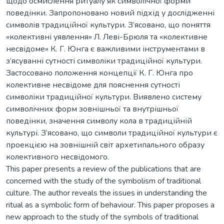
щодо осмислення ритуалу як символічної форми
поведінки. Запропоновано новий підхід у дослідженні
символів традиційної культури. З’ясовано, що поняття
«колективні уявлення» Л. Леві-Брюля та «колективне
несвідоме» К. Г. Юнга є важливими інструментами в
з’ясуванні сутності символіки традиційної культури.
Застосовано положення концепції К. Г. Юнга про
колективне несвідоме для пояснення сутності
символіки традиційної культури. Виявлено систему
символічних форм зовнішньої та внутрішньої
поведінки, значення символу кола в традиційній
культурі. З’ясовано, що символи традиційної культури є
проекцією на зовнішній світ архетипального образу
колективного несвідомого.
This paper presents a review of the publications that are
concerned with the study of the symbolism of traditional
culture. The author reveals the issues in understanding the
ritual as a symbolic form of behaviour. This paper proposes a
new approach to the study of the symbols of traditional