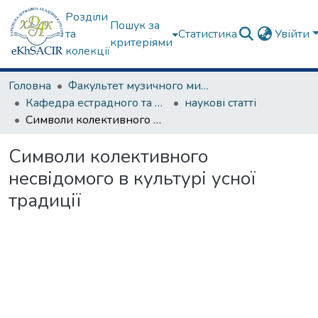
Розділи
Пошук за
та
Статистика
Увійти
критеріями
колекції
Головна
Факультет музичного мистецтва
Кафедра естрадного та народного співу
наукові статті
Символи колективного несвідомого в культурі усної традиції
Символи колективного
несвідомого в культурі усної
традиції