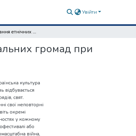
Увійти
Використання етнічних особливостей територіальних громад при розробці задуму майбутніх етнофестивалів
альних громад при
раїнська культура
зь відбувається
дів, свят.
ні свої неповторні
віть окремі
нностях у кожному
нофестивалі або
омасштабна війна,