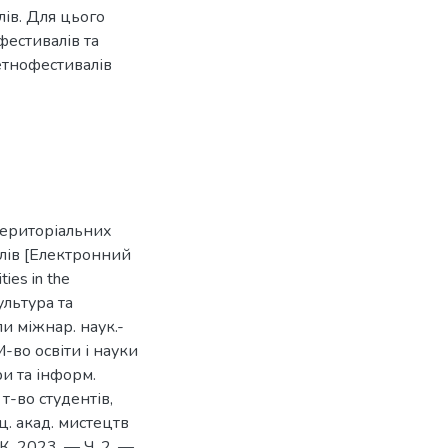
лів. Для цього
фестивалів та
етнофестивалів
територіальних
лів [Електронний
ties in the
Культура та
ли міжнар. наук.-
М-во освіти і науки
ри та інформ.
 т-во студентів,
ц. акад. мистецтв
АК, 2023. — Ч. 2. —