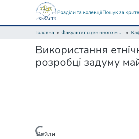
Розділи та колекції
Пошук за крит
Головна
Факультет сценічного мистецтва
Ка
Використання етніч
розробці задуму ма
Файли