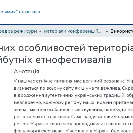
еріями
Статистика
федра режисури
матеріали конференцій, семінарів, круглих столів та ін.
них особливостей територі
йбутніх етнофестивалів
Анотація
У наш час етнічне питання має великий резонанс. Ук
визнається по всьому світу як цінна та важлива. Скрі
відродження аутентичних українських традицій, обря
Безперечно, кожному регіону нашої країни притаман
звичаї, місцеві особливості святкування, подекуди на
регіони мають свої свята. Саме завдяки таким відмі
регіоні України свого часу проводилися ті чи інші ет
фольклорні фестивалі. У час коли в Україні йде повн