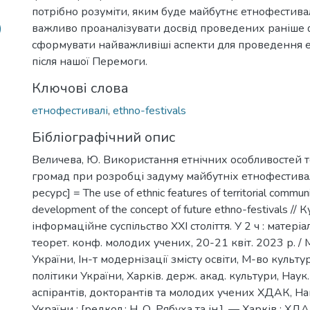
потрібно розуміти, яким буде майбутнє етнофестива
)
важливо проаналізувати досвід проведених раніше 
сформувати найважливіші аспекти для проведення 
після нашої Перемоги.
Ключові слова
етнофестивалі
,
ethno-festivals
Бібліографічний опис
Величева, Ю. Використання етнічних особливостей 
громад при розробці задуму майбутніх етнофестива
ресурс] = The use of ethnic features of territorial communi
development of the concept of future ethno-festivals // 
інформаційне суспільство ХХІ століття. У 2 ч : матеріа
теорет. конф. молодих учених, 20-21 квіт. 2023 р. / 
України, Ін-т модернізації змісту освіти, М-во культу
політики України, Харків. держ. акад. культури, Наук.
аспірантів, докторантів та молодих учених ХДАК, На
України ; [редкол.: Н. О. Рябуха та ін.]. — Харків : ХД