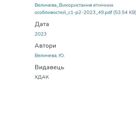
Вантажиться...
Величева_Використання етнічних
особливостей_c1-p2-2023_49.pdf
(53,54 KB
Дата
2023
Автори
Величева, Ю.
Видавець
ХДАК