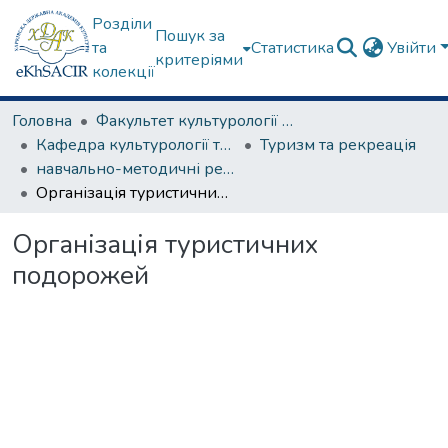
Розділи
Пошук за
та
Статистика
Увійти
критеріями
колекції
Головна
Факультет культурології та соціальних комунікацій
Кафедра культурології та музеєзнавства
Туризм та рекреація
навчально-методичні рекомендації, програми дисциплін
Організація туристичних подорожей
Організація туристичних
подорожей