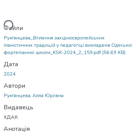
ься...
Файли
Рум'янцева_Втілення західноєвропейських
піаністичних традицій у педагогіці викладачів Одеської
фортепіанної школи_KSK-2024_2_159.pdf
(56,69 KB)
Дата
2024
Автори
Рум'янцева, Алла Юріївна
Видавець
ХДАК
Анотація