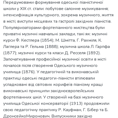
Передумовами формування одеської піаністичної
школи у XIX ст. стали: побутове салонне музикування;
інтенсифікація культурного, зокрема музичного, життя
в місті; виступи місцевих та гастролі західних піаністів.
Популяризаторами фортепіанного мистецтва були
приватні музичні навчальні заклади, такі як: музичні
курси Ф. Кестлера (1854); М. Шмітта, Г. Рахміля, К.
Лаглера та Р. Гельма (1888); музична школа Л. Гарпфа
(1877); музичні курси та класи Д. Ресселя (1892).
Започаткування професійної музичної освіти в місті
почалося після створення Одеського музичного
училища (1876). У педагогічній та виконавській
практиці одеські педагоги-піаністи втілювали
успадковані від світових корифеїв піанізму кращі
виконавські принципи західноєвропейських
фортепіанних шкіл. У створеній на базі музичного
училища Одеської консерваторії (1913) продовжили
свою педагогічну практику Р. Кауфман, Г. Бібер та Б.
ДронсейкоМиронович. Випускники західно