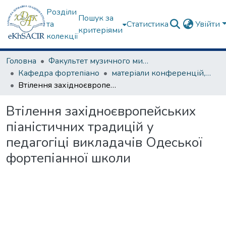
Розділи
Пошук за
та
Статистика
Увійти
критеріями
колекції
Головна
Факультет музичного мистецтва
Кафедра фортепіано
матеріали конференцій, семінарів, круглих столів та ін.
Втілення західноєвропейських піаністичних традицій у педагогіці викладачів Одеської фортепіанної школи
Втілення західноєвропейських
піаністичних традицій у
педагогіці викладачів Одеської
фортепіанної школи