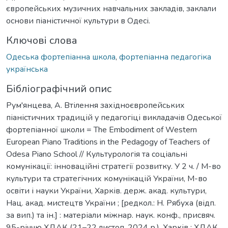
європейських музичних навчальних закладів, заклали
основи піаністичної культури в Одесі.
Ключові слова
Одеська фортепіанна школа
,
фортепіанна педагогіка
українська
Бібліографічний опис
Рум'янцева, А. Втілення західноєвропейських
піаністичних традицій у педагогіці викладачів Одеської
фортепіанної школи = The Embodiment of Western
European Piano Traditions in the Pedagogy of Teachers of
Odesa Piano School // Культурологія та соціальні
комунікації: інноваційні стратегії розвитку. У 2 ч. / М-во
культури та стратегічних комунікацій України, М-во
освіти і науки України, Харків. держ. акад. культури,
Нац. акад. мистецтв України ; [редкол.: Н. Рябуха (відп.
за вип.) та ін.] : матеріали міжнар. наук. конф., присвяч.
95-річчю ХДАК (21–22 листоп. 2024 р.). Харків : ХДАК,