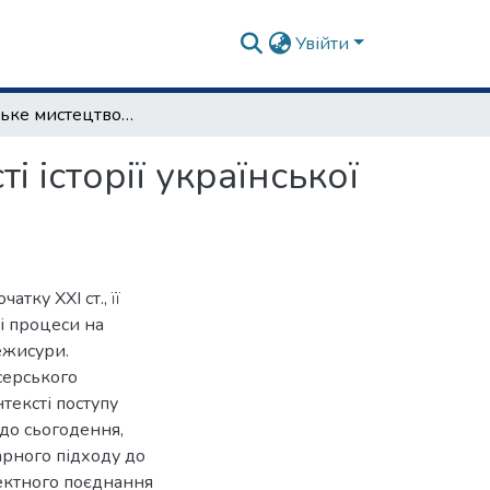
Увійти
Режисерське мистецтво Леся Курбаса в контексті історії української театральної культури ХХ - поч. ХХІ ст.
 історії української
атку ХХІ ст., її
і процеси на
режисури.
серського
тексті поступу
 до сьогодення,
рного підходу до
ректного поєднання