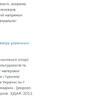
вчого, зокрема
ежисерів,
ний напрямок
еатрально-
еатру українські
контексті історії
Культурологія та
 : матеріали
и і туризму
 України, Ін-т
жадмін. ; [редкол.:
Харків : ХДАК, 2011.