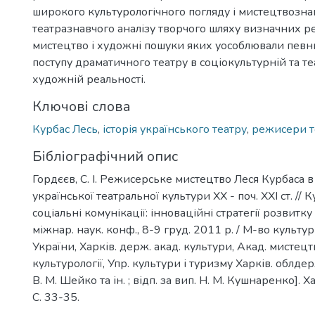
широкого культурологічного погляду і мистецтвозна
театразнавчого аналізу творчого шляху визначних р
мистецтво і художні пошуки яких уособлювали пев
поступу драматичного театру в соціокультурній та т
художній реальності.
Ключові слова
Курбас Лесь
,
історія українського театру
,
режисери т
Бібліографічний опис
Гордєєв, С. І. Режисерське мистецтво Леся Курбаса в 
української театральної культури ХХ - поч. ХХІ ст. // 
соціальні комунікації: інноваційні стратегії розвитку
міжнар. наук. конф., 8-9 груд. 2011 р. / М-во культур
України, Харків. держ. акад. культури, Акад. мистецтв
культурології, Упр. культури і туризму Харків. облдер
В. М. Шейко та ін. ; відп. за вип. Н. М. Кушнаренко]. 
С. 33-35.