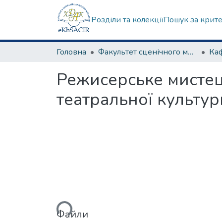
Розділи та колекції
Пошук за крит
Головна
Факультет сценічного мистецтва
Ка
Режисерське мистецт
театральної культури
Вантажиться...
Файли