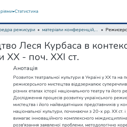
еріями
Статистика
федра режисури
матеріали конференцій, семінарів, круглих столів та ін.
во Леся Курбаса в контексті
 ХХ - поч. ХХІ ст.
Анотація
Розвиток театральної культури в Україні у ХХ та на поч
режисерського мистецтва віддзеркалює суперечлив
різних етапах історії національного театру та його 
Дослідження процесів розвитку українського режи
мистецтва і його найвидатніших представників у кон
національної культури, починаючи з 20-х рр. ХХ ст. і
вимагає інноваційного комплексного міждисципліна
розв'язання заявленої проблеми, методологічно ко