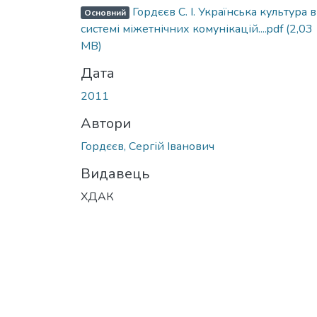
Гордєєв С. І. Українська культура в
Основний
системі міжетнічних комунікацій....pdf
(2,03
MB)
Дата
2011
Автори
Гордєєв, Сергій Іванович
Видавець
ХДАК