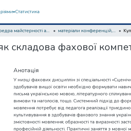
еріями
Статистика
Кафедра майстерності актора
матеріали конференцій, семінарів, круглих столів та ін.
як складова фахової компет
Анотація
У низці фахових дисциплін зі спеціальності «Сценіч
здобувачів вищої освіти необхідно формувати нави
письма українською мовою, літературного спілкуван
вимови та наголосів, тощо. Системний підхід до фо
мовлення потребує від педагога реалізації триєдино
культивування в здобувачів фахового знання україн
змістовності мовлення; образності та виразності зас
професійній діяльності. Практичні заняття з мовної м