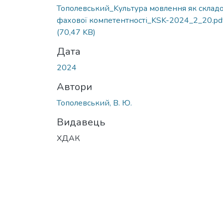
Вантажиться...
Тополевський_Kультура мовлення як склад
фахової компетентності_KSK-2024_2_20.pd
(70,47 KB)
Дата
2024
Автори
Тополевський, В. Ю.
Видавець
ХДАК