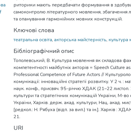
ова
риторики мають передбачати формування в здобува
f
самоконтролю літературного мовлення, збагачення л
та опанування гармонійних мовних конструкцій.
Ключові слова
театральна освіта
,
акторська майстерність
,
культура 
Бібліографічний опис
Тополевський, В. Kультура мовлення як складова фа
компетентності майбутніх акторів = Speech Culture as
Professional Competence of Future Actors // Культуроло
комунікації: інноваційні стратегії розвитку. У 2 ч. : 
наук. конф., присвяч. 95-річчю ХДАК (21–22 листоп. 
культури та стратегічних комунікацій України, М-во о
України, Харків. держ. акад. культури, Нац. акад. мис
[редкол.: Н. Рябуха (відп. за вип.) та ін.]. Харків : ХДАК
21.
URI