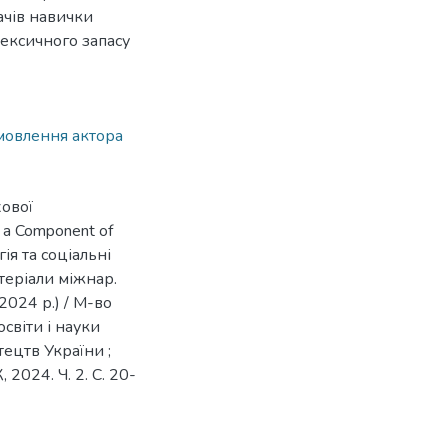
чів навички
ексичного запасу
мовлення актора
хової
 a Component of
гія та соціальні
матеріали міжнар.
2024 р.) / М-во
світи і науки
тецтв України ;
, 2024. Ч. 2. С. 20-