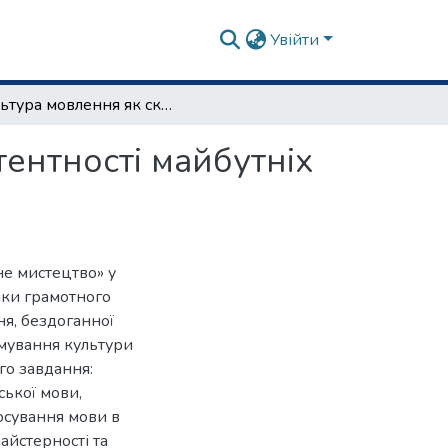
Увійти
Kультура мовлення як складова фахової компетентності майбутніх акторів
ентності майбутніх
не мистецтво» у
чки грамотного
ня, бездоганної
рмування культури
го завдання:
ської мови,
тосування мови в
айстерності та