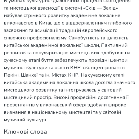
В умовах культурно-діалогічних процесів сьогодення
та мистецької взаємодії в системі «Схід — Захід»
набуває стрімкого розвитку академічне вокальне
виконавство в Китаї, що є віддзеркаленням глибокого
засвоєння та асиміляції традицій європейського
співочого професіоналізму. Самобутність та цілісність
китайської академічної вокальної школи, її активний
розвиток та популяризацію мистець ких здобутків на
сучасному етапі буття забезпечують провідні центри
музичної культури та освіти КНР, сконцентровані в
Пекіні, Шанхаї та ін. Містах КНР. На сучасному етапі
китайська академічна вокальна школа досягла значного
мистецького розвитку та інтегрувалась у світовий
мистецький простір. Високі професійні досягнення її
презентантів у виконавській сфері здобули широке
визнання в національному мистецтві та у світовій
музичній культурі.
Ключові слова