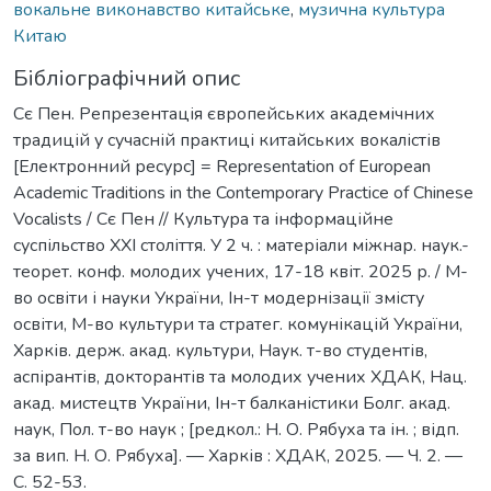
вокальне виконавство китайське
,
музична культура
Китаю
Бібліографічний опис
Сє Пен. Репрезентація європейських академічних
традицій у сучасній практиці китайських вокалістів
[Електронний ресурс] = Representation of European
Academic Traditions in the Contemporary Practice of Chinese
Vocalists / Сє Пен // Культура та інформаційне
суспільство ХХІ століття. У 2 ч. : матеріали міжнар. наук.-
теорет. конф. молодих учених, 17-18 квіт. 2025 р. / М-
во освіти і науки України, Ін-т модернізації змісту
освіти, М-во культури та стратег. комунікацій України,
Харків. держ. акад. культури, Наук. т-во студентів,
аспірантів, докторантів та молодих учених ХДАК, Нац.
акад. мистецтв України, Ін-т балканістики Болг. акад.
наук, Пол. т-во наук ; [редкол.: Н. О. Рябуха та ін. ; відп.
за вип. Н. О. Рябуха]. — Харків : ХДАК, 2025. — Ч. 2. —
С. 52-53.