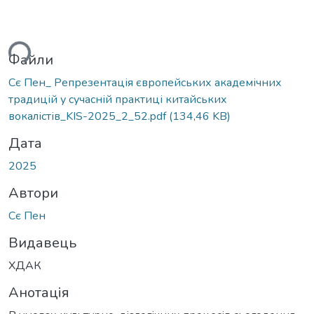
ься...
Файли
Сє Пен_ Репрезентація європейських академічних
традицій у сучасній практиці китайських
вокалістів_KIS-2025_2_52.pdf
(134,46 KB)
Дата
2025
Автори
Сє Пен
Видавець
ХДАК
Анотація