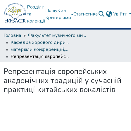
Розділи
Пошук за
та
Статистика
Увійти
критеріями
колекції
Головна
Факультет музичного мистецтва
Кафедра хорового диригування та академічного співу
матеріали конференцій, семінарів, круглих столів та ін.
Репрезентація європейських академічних традицій у сучасній практиці китайських вокалістів
Репрезентація європейських
академічних традицій у сучасній
практиці китайських вокалістів