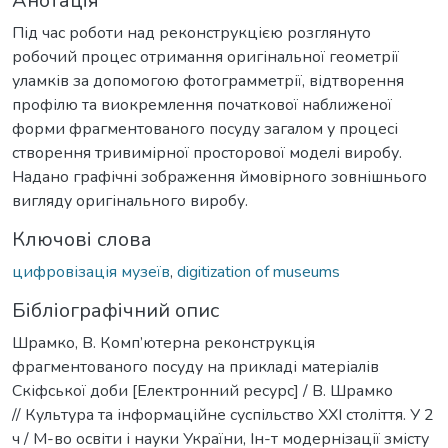
Анотація
Під час роботи над реконструкцією розглянуто
робочий процес отримання оригінальної геометрії
уламків за допомогою фотограмметрії, відтворення
профілю та виокремлення початкової наближеної
форми фрагментованого посуду загалом у процесі
створення тривимірної просторової моделі виробу.
Надано графічні зображення ймовірного зовнішнього
вигляду оригінального виробу.
Ключові слова
цифровізація музеїв
,
digitization of museums
Бібліографічний опис
Шрамко, В. Комп’ютерна реконструкція
фрагментованого посуду на прикладі матеріалів
Скіфської доби [Електронний ресурс] / В. Шрамко
// Культура та інформаційне суспільство ХХІ століття. У 2
ч / М-во освіти і науки України, Ін-т модернізації змісту