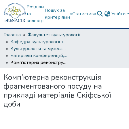
Розділи
Пошук за
та
Статистика
Увійти
критеріями
колекції
Головна
Факультет культурології та соціальних комунікацій
Кафедра культурології та музеєзнавства
Культурологія та музеєзнавство
матеріали конференцій, семінарів, круглих столів та ін.
Комп’ютерна реконструкція фрагментованого посуду на прикладі матеріалів Скіфської доби
Комп’ютерна реконструкція
фрагментованого посуду на
прикладі матеріалів Скіфської
доби