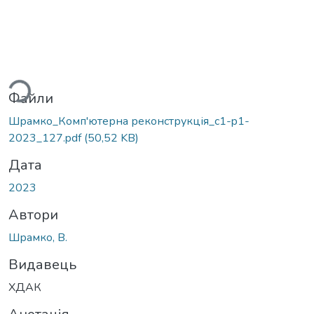
ься...
Файли
Шрамко_Комп'ютерна реконструкція_c1-p1-
2023_127.pdf
(50,52 KB)
Дата
2023
Автори
Шрамко, В.
Видавець
ХДАК